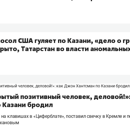
посол США гуляет по Казани, «дело о г
рыто, Татарстан во власти аномальны
рытый позитивный человек, деловой!»
о Казани бродил
на клавишах в «Циферблате», поставил свечку в Кремле и п
ихановым