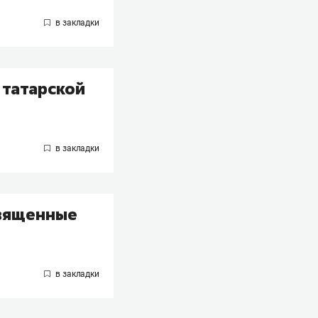
 татарской
священные