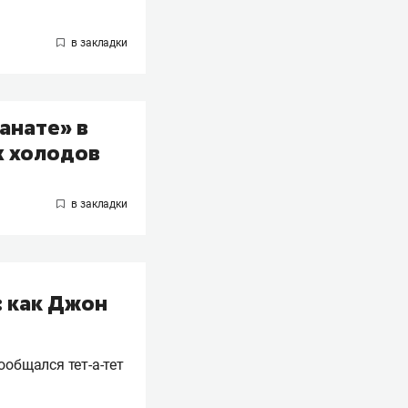
ранате» в
х холодов
: как Джон
ообщался тет-а-тет