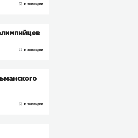
ралимпийцев
льманского