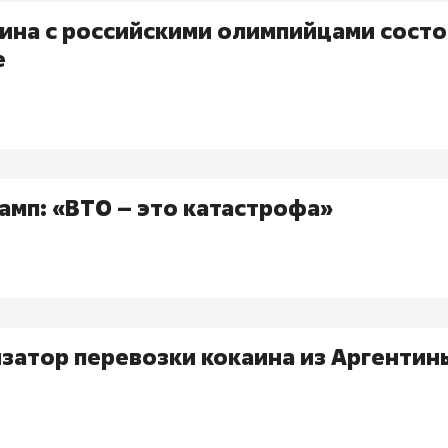
ина с российскими олимпийцами состо
е
амп: «ВТО – это катастрофа»
затор перевозки кокаина из Аргентин