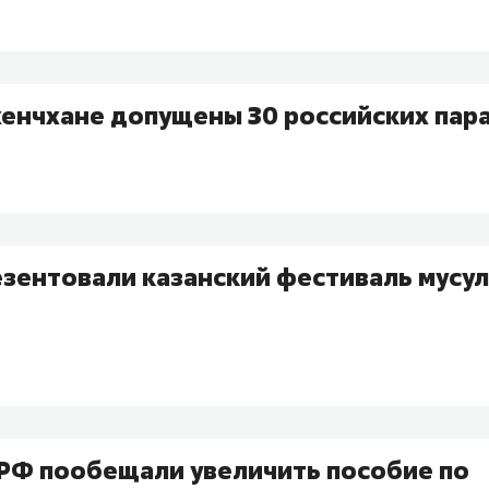
Пхенчхане допущены 30 российских па
езентовали казанский фестиваль мусу
 РФ пообещали увеличить пособие по