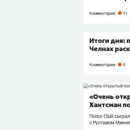
Комментарии
11
Итоги дня: 
Челнах раск
Комментарии
0
«Очень отк
Хантсман п
Посол США сыграл 
с Рустамом Минн