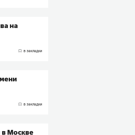
ва на
имени
 в Москве