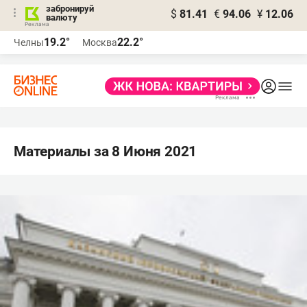
забронируй
$
81.41
€
94.06
¥
12.06
валюту
19.2°
22.2°
Челны
Москва
Материалы за 8 Июня 2021