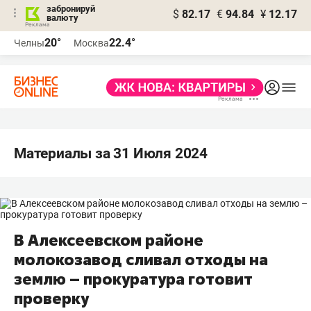
забронируй
$
82.17
€
94.84
¥
12.17
валюту
20°
22.4°
Челны
Москва
Материалы за 31 Июля 2024
В Алексеевском районе
молокозавод сливал отходы на
землю – прокуратура готовит
проверку