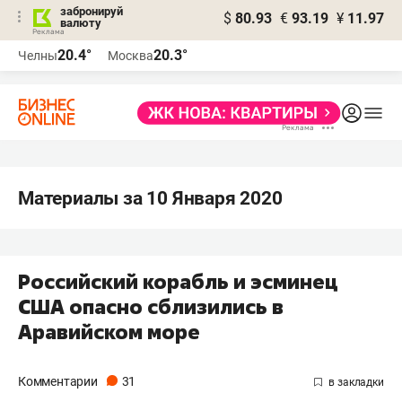
забронируй
$
80.93
€
93.19
¥
11.97
валюту
20.4°
20.3°
Челны
Москва
Материалы за 10 Января 2020
Российский корабль и эсминец
США опасно сблизились в
Аравийском море
Комментарии
31