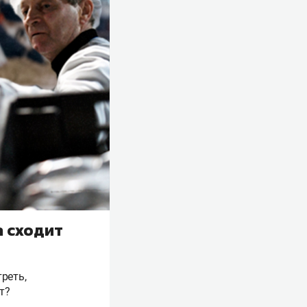
а сходит
реть,
т?