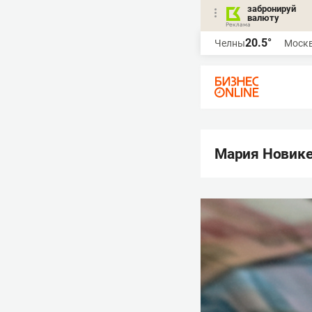
забронируй
валюту
20.5°
Челны
Моск
Мария Новик