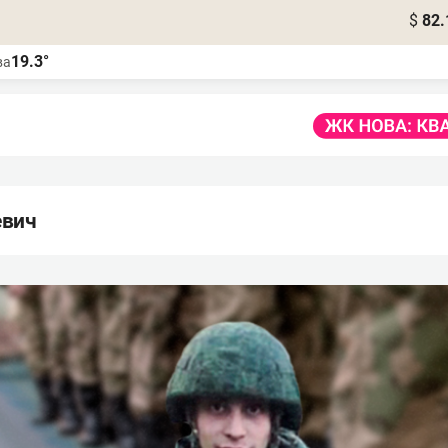
$
82.
19.3°
ва
евич