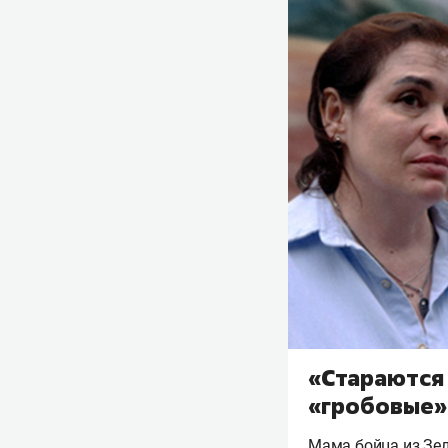
«Стараются
«гробовые»
Мама бойца из Зел