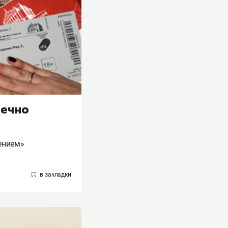
вечно
лением»