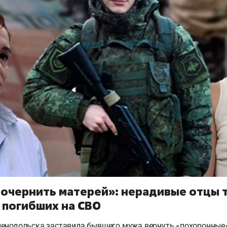
 очернить матерей»: нерадивые отцы 
 погибших на СВО
енодольска заставила бывшего мужа вернуть «похоронные»