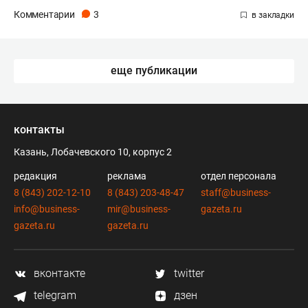
Комментарии
3
еще публикации
контакты
Казань, Лобачевского 10, корпус 2
редакция
реклама
отдел персонала
8 (843) 202-12-10
8 (843) 203-48-47
staff@business-
info@business-
mir@business-
gazeta.ru
gazeta.ru
gazeta.ru
вконтакте
twitter
telegram
дзен