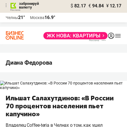
забронируй
$
82.17
€
94.84
¥
12.17
валюту
21°
16.9°
Челны
Москва
Диана Федорова
Ильшат Салахутдинов: «В России
70 процентов населения пьет
капучино»
Владелец Coffee-teria в Челнах о том, как ушел