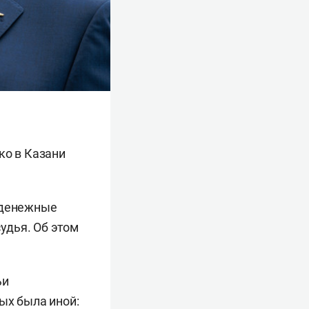
ко в Казани
 денежные
удья. Об этом
ьи
ых была иной: