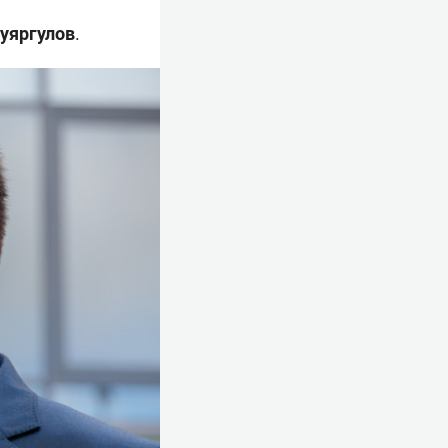
уяргулов
.