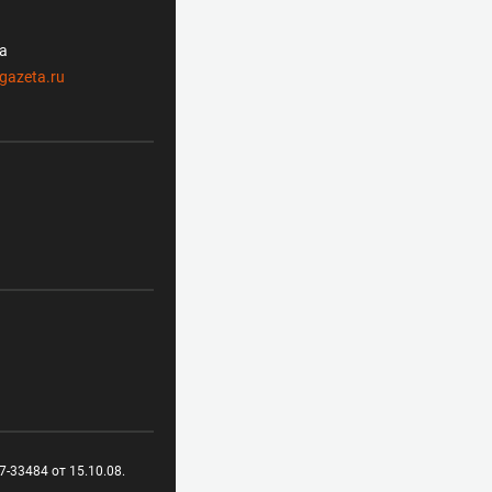
ла
gazeta.ru
-33484 от 15.10.08.