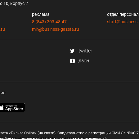
 10, корпус 2
реклама
отдел персона
8 (843) 203-48-47
staff@business-
.ru
mir@business-gazeta.ru
twitter
дзен
ние
зета «Бизнес Online» (на связи). Свидетельство о регистрации СМИ Эл №ФС 77
ужбой по надзору в сфере связи и массовых коммуникаций.