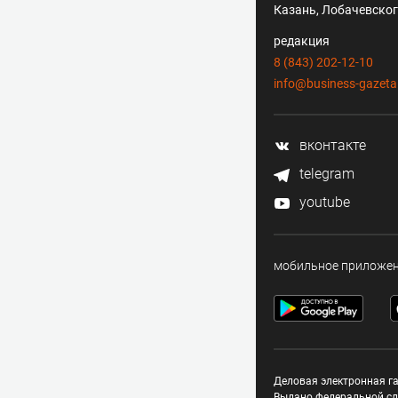
Казань, Лобачевского
редакция
8 (843) 202-12-10
info@business-gazeta
вконтакте
telegram
youtube
мобильное приложе
Деловая электронная га
Выдано федеральной сл