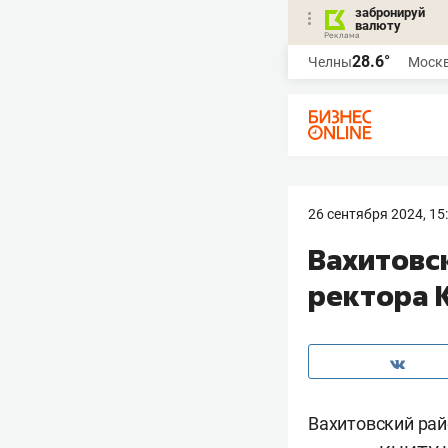
забронируй
валюту
28.6°
Челны
Моск
26 сентября 2024, 15
Вахитовск
ректора 
Вахитовский рай