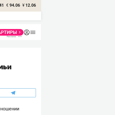
41
€
94.06
¥
12.06
мьи
отношении