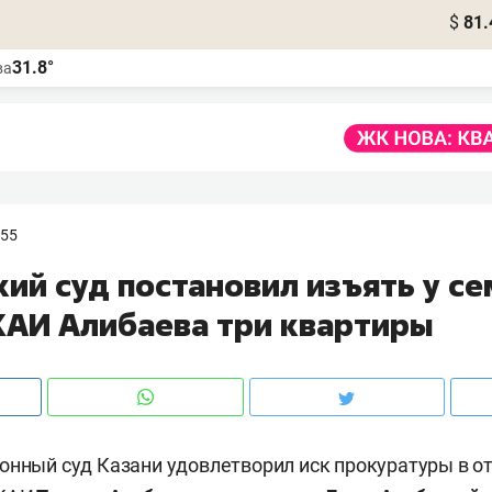
$
81.
31.8°
ва
:55
ий суд постановил изъять у се
КАИ Алибаева три квартиры
онный суд Казани удовлетворил иск прокуратуры в 