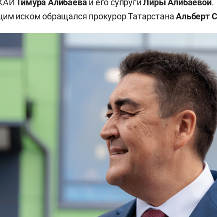
-КАИ
Тимура Алибаева
и его супруги
Лиры Алибаевой
.
щим иском обращался прокурор Татарстана
Альберт С