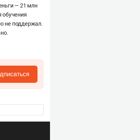
еньги — 21 млн
я обучения
ию не поддержал.
но.
дписаться