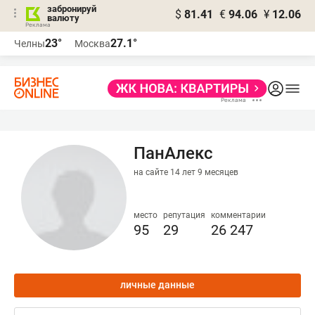
забронируй
$
81.41
€
94.06
¥
12.06
валюту
23°
27.1°
Челны
Москва
ПанАлекс
на сайте 14 лет 9 месяцев
место
репутация
комментарии
95
29
26 247
личные данные