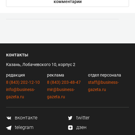
комментарии
контакты
Казань, Лобачевского 10, корпус 2
редакция
реклама
отдел персонала
8 (843) 202-12-10
8 (843) 203-48-47
staff@business-
info@business-
mir@business-
gazeta.ru
gazeta.ru
gazeta.ru
вконтакте
twitter
telegram
дзен