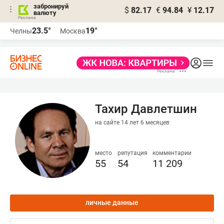
забронируй
$
82.17
€
94.84
¥
12.17
валюту
23.5°
19°
Челны
Москва
Тахир Давлетшин
на сайте 14 лет 6 месяцев
место
репутация
комментарии
55
54
11 209
личные данные