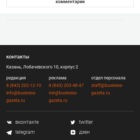
комментарии
контакты
Казань, Лобачевского 10, корпус 2
редакция
реклама
отдел персонала
8 (843) 202-12-10
8 (843) 203-48-47
staff@business-
info@business-
mir@business-
gazeta.ru
gazeta.ru
gazeta.ru
вконтакте
twitter
telegram
дзен