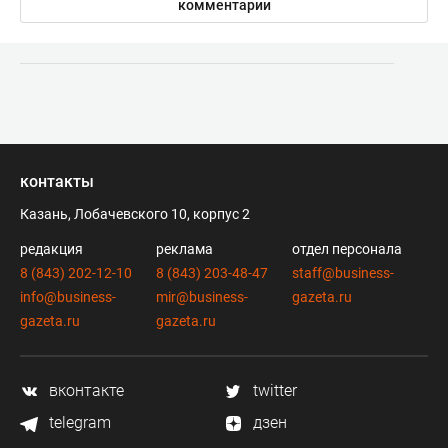
комментарии
контакты
Казань, Лобачевского 10, корпус 2
редакция
реклама
отдел персонала
8 (843) 202-12-10
8 (843) 203-48-47
staff@business-
info@business-
mir@business-
gazeta.ru
gazeta.ru
gazeta.ru
вконтакте
twitter
telegram
дзен