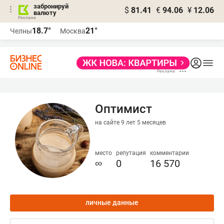
забронируй
$
81.41
€
94.06
¥
12.06
валюту
18.7°
21°
Челны
Москва
Оптимист
на сайте 9 лет 5 месяцев
место
репутация
комментарии
∞
0
16 570
личные данные