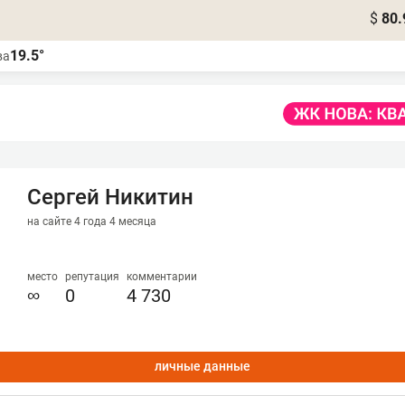
$
80.
19.5°
ва
Сергей Никитин
на сайте 4 года 4 месяца
место
репутация
комментарии
∞
0
4 730
личные данные