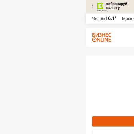
забронируй
валюту
16.1°
Челны
Моск