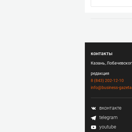
контакты
Казань, Лобачевского
редакция
8 (843) 202-12-10
info@business-gazeta
вконтакте
telegram
youtube