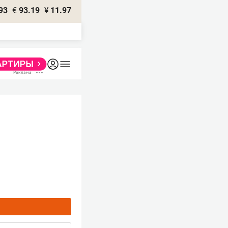
93
€
93.19
¥
11.97