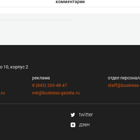
комментарии
 10, корпус 2
реклама
отдел персона
8 (843) 203-48-47
staff@business-
.ru
mir@business-gazeta.ru
twitter
дзен