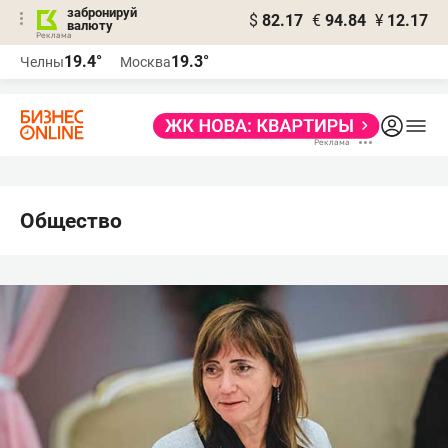
забронируй
$
82.17
€
94.84
¥
12.17
валюту
19.4°
19.3°
Челны
Москва
Общество