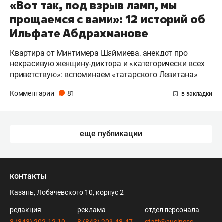
«Вот так, под взрыв ламп, мы
прощаемся с вами»: 12 историй об
Ильфате Абдрахманове
Квартира от Минтимера Шаймиева, анекдот про
некрасивую женщину-диктора и «категорически всех
приветствую»: вспоминаем «татарского Левитана»
Комментарии
81
еще публикации
контакты
Казань, Лобачевского 10, корпус 2
редакция
реклама
отдел персонала
8 (843) 202-12-10
8 (843) 203-48-47
staff@business-