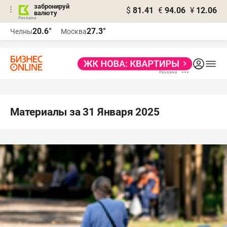
забронируй
$
81.41
€
94.06
¥
12.06
валюту
20.6°
27.3°
Челны
Москва
Материалы за 31 Января 2025