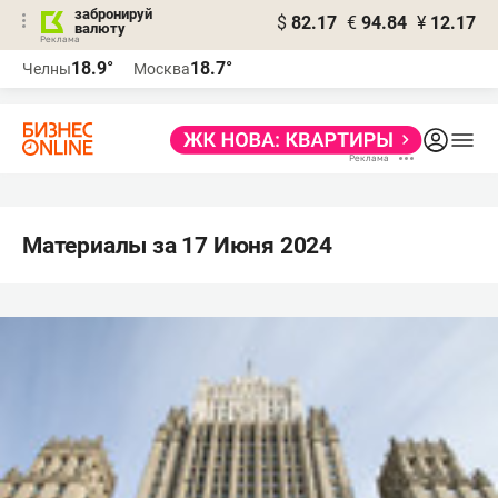
забронируй
$
82.17
€
94.84
¥
12.17
валюту
18.9°
18.7°
Челны
Москва
Материалы за 17 Июня 2024