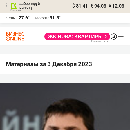
забронируй
$
81.41
€
94.06
¥
12.06
валюту
27.6°
31.5°
Челны
Москва
Материалы за 3 Декабря 2023