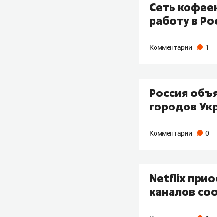
Сеть кофеен
работу в Ро
Комментарии
1
Россия объ
городов Ук
Комментарии
0
Netflix при
каналов со