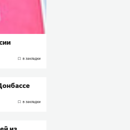
сии
Донбассе
ей из