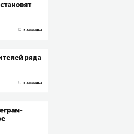
остановят
ителей ряда
леграм-
be