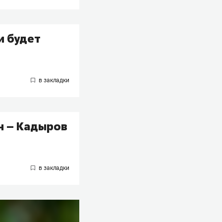
и будет
н – Кадыров