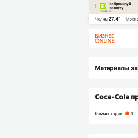
забронируй
валюту
27.4°
Челны
Моск
Материалы за
Coca-Cola п
Комментарии
0