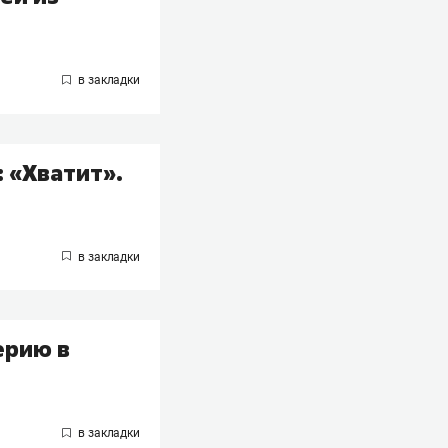
 «Хватит».
ерию в