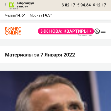
забронируй
$
82.17
€
94.84
¥
12.17
валюту
14.6°
14.5°
Челны
Москва
Материалы за 7 Января 2022