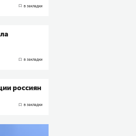
сла
ции россиян