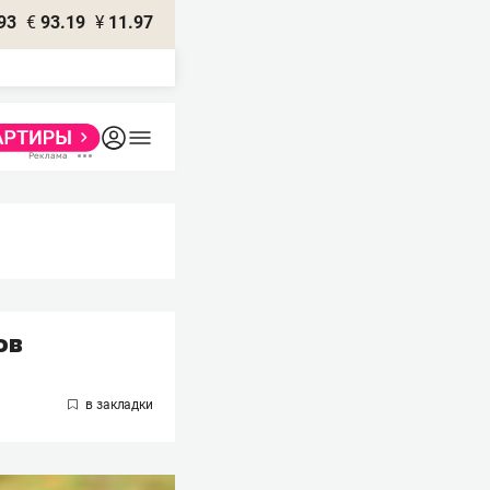
93
€
93.19
¥
11.97
ов