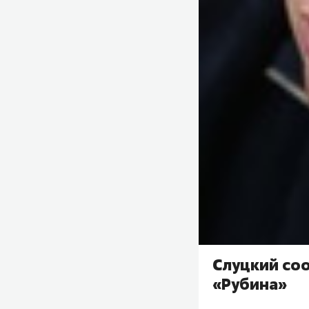
Слуцкий со
«Рубина»