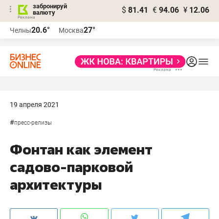
забронируй
$
81.41
€
94.06
¥
12.06
валюту
20.6°
27°
Челны
Москва
19 апреля 2021
#
пресс-релизы
Фонтан как элемент
садово-парковой
архитектуры