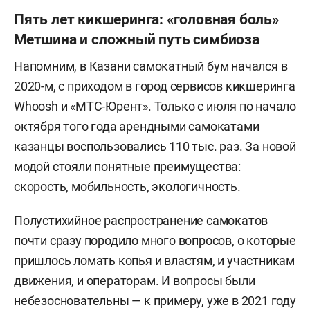
ПДД, включая, например, запрет вождения
Пять лет кикшеринга: «головная боль»
самокатов в нетрезвом виде и критерии
Метшина и сложный путь симбиоза
стоянки. Соответствующий проект минтранс
Напомним, в Казани самокатный бум начался в
подготовил
в начале марта этого года. В нем
2020-м, с приходом в город сервисов кикшеринга
предлагается приравнять пользователей СИМ к
Whoosh и «МТС-Юрент». Только с июля по начало
водителям транспортных средств со всей
октября того года арендными самокатами
сопутствующей ответственностью. Кроме того,
казанцы воспользовались 110 тыс. раз. За новой
минтранс планировал четко разграничить СИМ,
модой стояли понятные преимущества:
велосипеды и мопеды, поднять разрешенный
скорость, мобильность, экологичность.
возраст водителей до 16 лет, запретить
движение двух и более человек на одном
Полустихийное распространение самокатов
самокате, а также усилить приоритет пешеходов
почти сразу породило много вопросов, о которые
по отношению к водителям СИМ. К примеру,
пришлось ломать копья и властям, и участникам
самокатчики не смогут требовать от пешеходов
движения, и операторам. И вопросы были
уступить дорогу с помощью звуковых сигналов.
небезосновательны — к примеру, уже в 2021 году