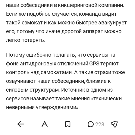
наши собеседники в кикшеринговой компании.
службу поддержки сервиса.
Если же подобное случается, команда видит
Если уже после происшествия
такой самокат и как можно быстрее эвакуирует
появились ссадины или ушибы,
его, потому что иначе дорогой аппарат можно
обратитесь в травмпункт и
легко потерять.
зафиксируйте повреждения. Это
Потому ошибочно полагать, что сервисы на
поможет получить справки для
фоне антидроновых отключений GPS теряют
взыскания компенсаций.
контроль над самокатами. А такие страхи тоже
В зависимости от степени вреда здоровью и
озвучивают наши собеседники, близкие к
имуществу пострадавшего водитель самоката
силовым структурам. Источник в одном из
может понести административную,
сервисов называет такие мнения «технически
гражданскую или уголовную ответственность. В
неверными утверждениями».
частности, его могут обязать компенсировать
К июню 2021-го исполкому вместе с ГИБДД
расходы на лечение и ремонт поврежденных
228
удалось-таки «приручить» кикшеринговых
вещей, возместить моральный ущерб или