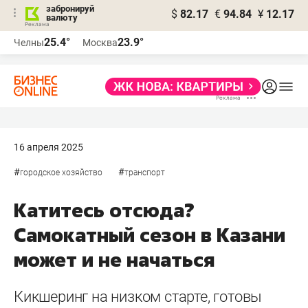
забронируй
$
82.17
€
94.84
¥
12.17
валюту
25.4°
23.9°
Челны
Москва
16 апреля 2025
#
#
городское хозяйство
транспорт
Катитесь отсюда?
Самокатный сезон в Казани
может и не начаться
Кикшеринг на низком старте, готовы