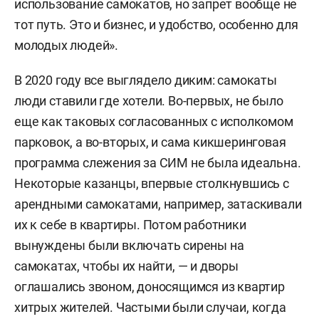
использование самокатов, но запрет вообще не
Идею уже
поддержали
общественники:
тот путь. Это и бизнес, и удобство, особенно для
например, председатель ассоциации
В остальных случаях возможно
молодых людей».
производителей детских товаров, работ и услуг
движение по обочине и правому
Михаил Ветров
.
краю проезжей части (при условии
В 2020 году все выглядело диким: самокаты
разрешенного движения
люди ставили где хотели. Во-первых, не было
велосипедов и скорости потока до
еще как таковых согласованных с исполкомом
60 км/ч).
парковок, а во-вторых, и сама кикшеринговая
программа слежения за СИМ не была идеальна.
СИМ должно быть оснащено следующим
Некоторые казанцы, впервые столкнувшись с
оборудованием:
рабочая тормозная система,
арендными самокатами, например, затаскивали
звуковой сигнал, световозвращатели (белые
их к себе в квартиры. Потом работники
спереди, красные или оранжевые по бокам и
вынуждены были включать сирены на
сзади), фара белого цвета спереди.
самокатах, чтобы их найти, — и дворы
Максимальная скорость движения
оглашались звоном, доносящимся из квартир
— 25 км/ч.
хитрых жителей. Частыми были случаи, когда