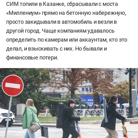
СИМ топили в Казанке, сбрасывали с моста
Приоритет всегда у пешеходов.
«Миллениум» прямо на бетонную набережную,
просто закидывали в автомобиль и везли в
При создании помех для движения
другой город. Чаще компаниям удавалось
пешеходов необходимо спешиться.
определить по камерам или аккаунтам, кто это
делал, и взыскивать с них. Но бывали и
Обязательно использование
финансовые потери.
средств защиты (шлем,
налокотники, наколенники).
В темное время суток и при
недостаточной видимости
необходимо иметь при себе
световозвращающие элементы для
обеспечения видимости.