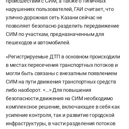
происшествий с СИМ, а также о типичных
для самокатов.
нарушениях пользователей, ГАИ считает, что
улично-дорожная сеть Казани сейчас не
В октябре 2023 года вице-премьер
Марат
позволяет безопасно разделить передвижение
Хуснуллин
утвердил дорожную карту по
СИМ по участкам, предназначенным для
регулированию развития средств
пешеходов и автомобилей.
индивидуальной мобильности: предполагалось
доработать нормативно-правовую базу,
«Регистрируемые ДТП в основном происходили
связанную с их использованием, а также
в местах пересечения транспортных потоков и
принять ряд мер для обеспечения безопасности
могли быть связаны с внезапным появлением
нового транспорта. 27 пунктов дорожной карты
СИМ на пути движения транспортных средств
включали в себя мероприятия, охватывающие
либо наоборот. <…> Для повышения
конец 2023-го – середину 2024 года, а также
безопасности движения на СИМ необходимо
начало 2025-го.
комплексное решение, включающее в себя как
усиление контроля, так и развитие городской
Одному из предписаний дорожной карты
инфраструктуры, в части разделения потоков
следует, например, постановление