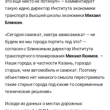
это еще никто не потянул!» — комментирует
случилась с участием именно кикшеринговых
такую идею директор Института экономики
самокатов. Так что продолжают звучать как
транспорта Высшей школы экономики
Михаил
относительно умеренные предложения,
Блинкин
.
например о повышении разрешенного возраста
«Сегодня самокат, завтра авиасамокат — не
водителя до 16 лет, запрете езды по тротуарам
будем же мы города портить под это? —
или введении водительских прав для
согласен с Блинкиным директор Института
самокатчиков, так и более радикальные
транспортного планирования
Михаил Якимов
.
—
требования о полном запрете. В апреле 2023-го
Наши города, в частности Казань, гораздо
такое пожелание
высказал
премьер РТ
Алексей
старше, чем автомобиль и самокат. Поэтому
Песошин
, а в июле 2024-го соответствующий
объективно нет никакого смысла перестраивать
вопрос снова
поднял
председатель Госдумы
такие старые города под какие-то современные
Вячеслав Володин
. Опрос, который он запустил в
технические решения».
своем телеграм-канале, собрал 54% голосов в
пользу такого решения, в другом опросе 41%
Исходя из данных о местах дорожных
голосующих высказался за ужесточение ПДД