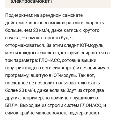
электросамокат?
Если вы получили травму, то важно
Подчеркнем: на арендном самокате
зафиксировать повреждения:
действительно невозможно развить скорость
поэтому сначала вызывайте скорую
больше, чем 20 км/ч, даже катясь с крутого
(112), а потом полицию (102) для
спуска, — самокат просто будет
составления протокола.
оттормаживаться. За этим следит IOT-модуль,
мозги каждого самоката, которые опираются на
Зафиксируйте обстоятельства ДТП:
три параметра: ГЛОНАСС, сотовые вышки
запишите данные самокатчика,
(внутри каждого есть сим-карта) и независимую
сохраните контакты свидетелей,
программу, вшитую в IOT-модуль. Так вот,
сфотографируйте или снимите на
последнее не позволит пользователю ехать
видео самокатчика и место
более 20 км/ч, даже если выйдут из строя два
происшествия. Если вас сбил
других, например, по причине «глушилок» от
самокат из кикшеринга, также
БПЛА. Выход же из строя и систем ГЛОНАСС, и
запишите номер и название
симок крайне маловероятен, подчеркивают
оператора и попробуйте написать в