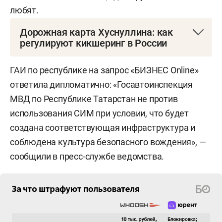
любят.
Дорожная карта Хуснуллина: как
регулируют кикшеринг в России
Хотя самокаты активно «поехали» в России еще
ГАИ по республике на запрос «БИЗНЕС Online»
в 2019-м, на федеральном уровне относительно
ответила дипломатично: «Госавтоинспекция
внятно регламентировать их движение удалось
МВД по Республике Татарстан не против
только через четыре года. Тогда в ПДД
использования СИМ при условии, что будет
закрепили за электросамокатами и
создана соответствующая инфраструктура и
аналогичными устройствами статус средств
соблюдена культура безопасного вождения», —
индивидуальной мобильности. Те, кто ими
сообщили в пресс-службе ведомства.
управляет, стали считаться водителями СИМ.
Юридически это позволило привлекать
самокатчиков к ответственности по ПДД.
Приоритет пешеходам: к примеру, если
самокатчик на тротуаре врезается в пешехода,