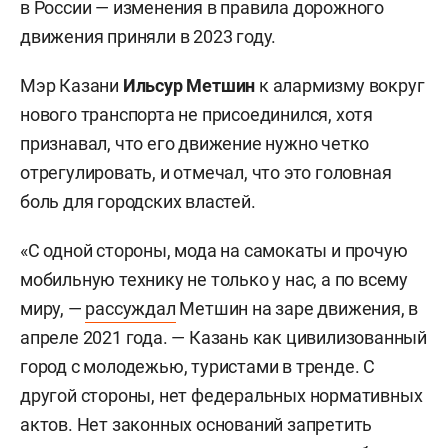
превышение допустимой скорости.
в России — изменения в правила дорожного
Законопроект был принят в первом чтении в
движения приняли в 2023 году.
Лица старше 14 лет
могут
июле 2024-го и пока остается на рассмотрении в
передвигаться по велосипедным и
Мэр Казани
Ильсур Метшин
к алармизму вокруг
Госдуме.
велопешеходным дорожкам, по
нового транспорта не присоединился, хотя
проезжей части велосипедной зоны,
Наконец, все более вероятным становится
признавал, что его движение нужно четко
по полосе для велосипедистов, по
сценарий введения водительских прав для
отрегулировать, и отмечал, что это головная
пешеходной зоне (для СИМ весом
самокатчиков — за это давно ратуют эксперты
боль для городских властей.
менее 35 кг).
по транспорту. В марте, по сообщению Володина,
«С одной стороны, мода на самокаты и прочую
следственный комитет предложил Госдуме
При отсутствии
мобильную технику не только у нас, а по всему
включить в перечень категорий транспортных
специализированных зон для СИМ
миру, —
рассуждал
Метшин на заре движения, в
средств подкатегорию М1, куда войдут СИМ с
весом менее 35 кг, а также при
апреле 2021 года. — Казань как цивилизованный
электродвигателем мощностью до 0,25 кВт. А в
сопровождении детей до 14 лет на
город с молодежью, туристами в тренде. С
категорию М (мопеды) и А (мотоциклы) могут
СИМ или велосипеде допускается
другой стороны, нет федеральных нормативных
войти СИМ с электродвигателем мощностью от
движение по тротуарам,
актов. Нет законных оснований запретить
0,25 до 4 кВт и свыше 4 кВт соответственно.
пешеходным дорожкам.