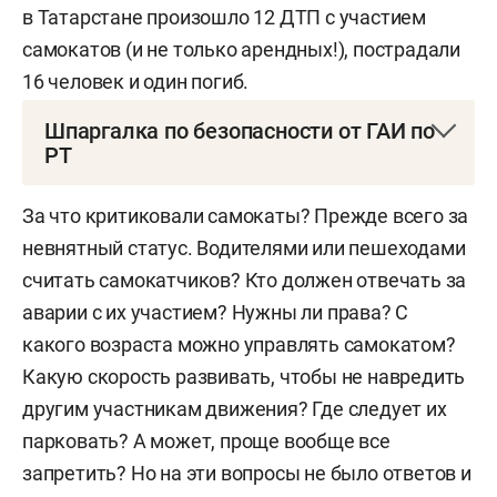
в Татарстане произошло 12 ДТП с участием
Некоторые из этих ограничений операторы
самокатов (и не только арендных!), пострадали
кикшеринга уже самостоятельно
16 человек и один погиб.
устанавливают к своим пользователям: так, в
Whoosh с этого года пользоваться самокатами
Шпаргалка по безопасности от ГАИ по
РТ
можно только с 16 лет (в Москве и области — с
18), а в «МТС-Юрент» — исключительно
Для несовершеннолетних лиц до 14
За что критиковали самокаты? Прежде всего за
совершеннолетним. В обоих сервисах действует
лет
допускается движение по
невнятный статус. Водителями или пешеходами
и запрет на катание нескольких человек на
тротуарам, пешеходным,
считать самокатчиков? Кто должен отвечать за
одном самокате.
велосипедным (с 7 лет) и
аварии с их участием? Нужны ли права? С
велопешеходным дорожкам (дети
В соответствии с дорожной картой
разработали
какого возраста можно управлять самокатом?
до 7 лет должны двигаться на
и проект поправок к КоАП с новыми размерами
Какую скорость развивать, чтобы не навредить
стороне для пешеходов), а также по
штрафов для самокатов: например, до 30 тыс.
другим участникам движения? Где следует их
пешеходным зонам (дети до 7 лет
рублей за управление СИМ в состоянии
парковать? А может, проще вообще все
исключительно в сопровождении
опьянения, от 500 до 5 тыс. рублей за
запретить? Но на эти вопросы не было ответов и
взрослых).