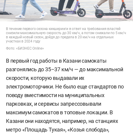
В течение первого сезона кикшеринги в ответ на требования властей
снизили максимальную скорость до 30 км/ч, а потом снижали по 5 км/ч
в каждый новый сезон, дойдя до предела в 20 км/ч на отдельных
участках в 2024 году
Фото: «БИЗНЕС Online»
В первый год работы в Казани самокаты
разгонялись до 35–37 км/ч — до максимальной
скорости, которую выдавали их
электромоторчики. Не было еще стандартов по
поводу вместимости на муниципальных
парковках, и сервисы запрессовывали
максимум самокатов в топовые локации. В
Казани они находятся, например, на станциях
метро «Площадь Тукая», «Козья слобода»,