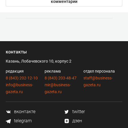
комментарии
контакты
Казань, Лобачевского 10, корпус 2
редакция
реклама
отдел персонала
8 (843) 202-12-10
8 (843) 203-48-47
staff@business-
info@business-
mir@business-
gazeta.ru
gazeta.ru
gazeta.ru
вконтакте
twitter
telegram
дзен