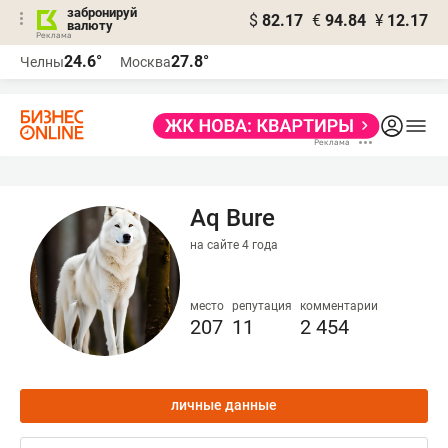
забронируй
$
82.17
€
94.84
¥
12.17
валюту
24.6°
27.8°
Челны
Москва
Aq Bure
на сайте 4 года
место
репутация
комментарии
207
11
2 454
личные данные