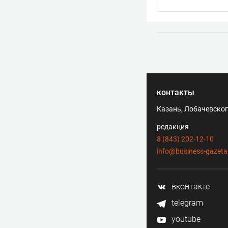
контакты
Казань, Лобачевского
редакция
8 (843) 202-12-10
info@business-gazeta
вконтакте
telegram
youtube