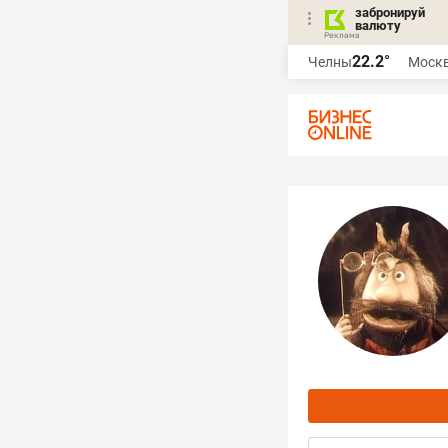
забронируй
валюту
22.2°
Челны
Моск