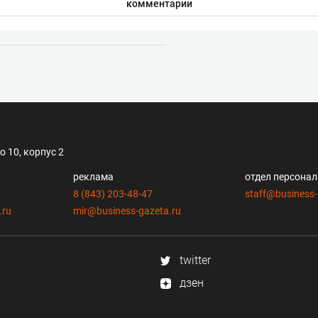
комментарии
 10, корпус 2
реклама
отдел персона
8 (843) 203-48-47
staff@business-
.ru
mir@business-gazeta.ru
twitter
дзен