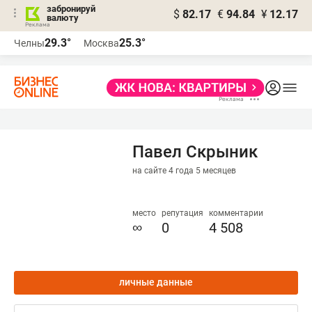
забронируй
$
82.17
€
94.84
¥
12.17
валюту
29.3°
25.3°
Челны
Москва
Павел Скрыник
на сайте 4 года 5 месяцев
место
репутация
комментарии
∞
0
4 508
личные данные