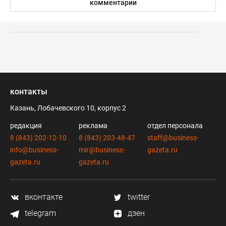
комментарии
контакты
Казань, Лобачевского 10, корпус 2
редакция
реклама
отдел персонала
8 (843) 202-12-10
8 (843) 203-48-47
staff@business-
info@business-
mir@business-
gazeta.ru
gazeta.ru
gazeta.ru
вконтакте
twitter
telegram
дзен