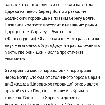
развалин золотоордынского городища у села
Царева на левом берегу Волги и развалин
Водянского городища на правом берегу Волги.
Название крепости восходит к названию речки
Царицы (т. е. Сары-су — буквально
«Желтоводная»). Оба городища — это развалины
двух мегаполисов Улуса Джучи и расположены в
месте, где реки Дон и Волга практически
сливаются.
Это древнее место переволоки и переправы
через Волгу. Отсюда от столичного города Сарай
ал-Джадида (Царевское городище) открывался
прямой путь в Подонье к Азаку и в Крым, а
также на Восток — в Хорезм и далее в
Восточный Туркестан и Китай. Оба эти города