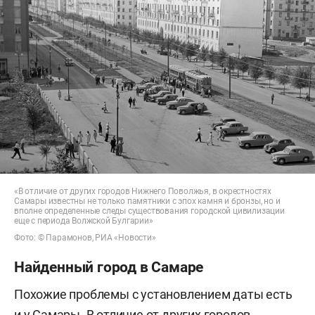
«В отличие от других городов Нижнего Поволжья, в окрестностях
Самары известны не только памятники с эпох камня и бронзы, но и
вполне определенные следы существования городской цивилизации
еще с периода Волжской Булгарии»
Фото: © Парамонов, РИА «Новости»
Найденный город в Самаре
Похожие проблемы с установлением даты есть
и у Самары. В отличие от других городов