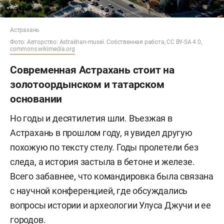
Астрахань
Фото: Авторство: Astrakhan-musei. Собственная работа, CC BY-SA 4.0,
commons.wikimedia.org
Современная Астрахань стоит на
золотоордынском и татарском
основании
Но годы и десятилетия шли. Въезжая в
Астрахань в прошлом году, я увидел другую
похожую по тексту стелу. Годы пролетели без
следа, а история застыла в бетоне и железе.
Всего забавнее, что командировка была связана
с научной конференцией, где обсуждались
вопросы истории и археологии Улуса Джучи и ее
городов.