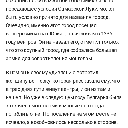
сохранившееся в местной топонимике и ясно
передающее условия Самарской Луки, может
быть условно принято для названия города.
Очевидно, именно этот город посещал
венгерский монах Юлиан, разыскивая в 1235
году венгров. Он не назвал его, отметил только,
что это крупный город, где собралась большая
армия для сопротивления монголам.
В нем он к своему удивлению встретил
женщину-венгерку, которая рассказала ему, что
в трех днях пути живут венгры, и он их там и
нашел. Но уже в следующем году Булгария была
захвачена монголами и многие ее города
погибли в огне. Но поселение на этом месте не
исчезло, а возобновилось несколько в стороне.