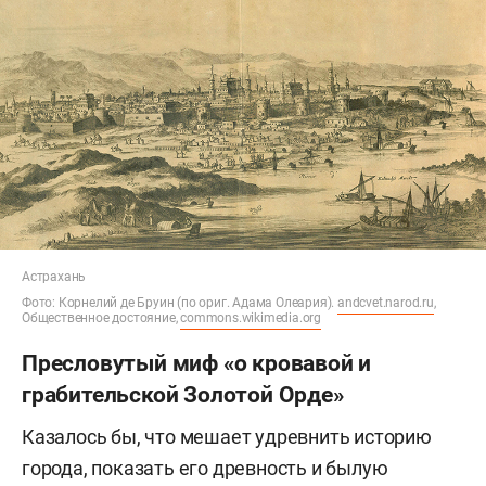
Астрахань
Фото: Корнелий де Бруин (по ориг. Адама Олеария).
andcvet.narod.ru
,
Общественное достояние,
commons.wikimedia.org
Пресловутый миф «о кровавой и
грабительской Золотой Орде»
Казалось бы, что мешает удревнить историю
города, показать его древность и былую