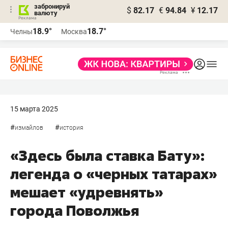
забронируй
$
82.17
€
94.84
¥
12.17
валюту
18.9°
18.7°
Челны
Москва
15 марта 2025
#
#
измайлов
история
«Здесь была ставка Бату»:
легенда о «черных татарах»
мешает «удревнять»
города Поволжья