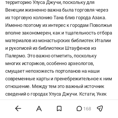
территорию Улуса Джучи, поскольку для
Венеции жизненно важна была торговля через
их торговую колонию Тана близ города Азака.
Именно поэтому их интерес к городам Поволжья
вполне закономерен, как и тщательность отбора
материалов из монастырских библиотек Италии
и рукописей из библиотеки Штауфенов из
Палермо. Это важно отметить, поскольку
многих историков, особенно археологов,
смущает непохожесть портоланов на наши
современные карты и пренебрежительное к ним
отношение. Между тем это важный источник
сведений о городах Улуса Джучи. Кстати, Укек
на этой карте также присутствует. В связи с тем
168
что авторы портоланов собирали сведения из
разных источников, то и информация не была