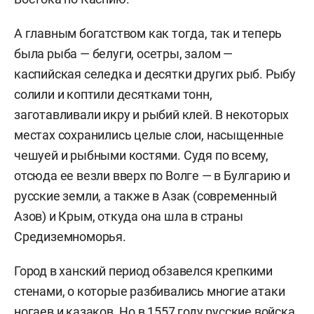
А главным богатством как тогда, так и теперь
была рыба — белуги, осетры, залом —
каспийская селедка и десятки других рыб. Рыбу
солили и коптили десятками тонн,
заготавливали икру и рыбий клей. В некоторых
местах сохранились целые слои, насыщенные
чешуей и рыбными костями. Судя по всему,
отсюда ее везли вверх по Волге — в Булгарию и
русские земли, а также в Азак (современный
Азов) и Крым, откуда она шла в страны
Средиземноморья.
Город в ханский период обзавелся крепкими
стенами, о которые разбивались многие атаки
ногаев и казаков. Но в 1557 году русские войска,