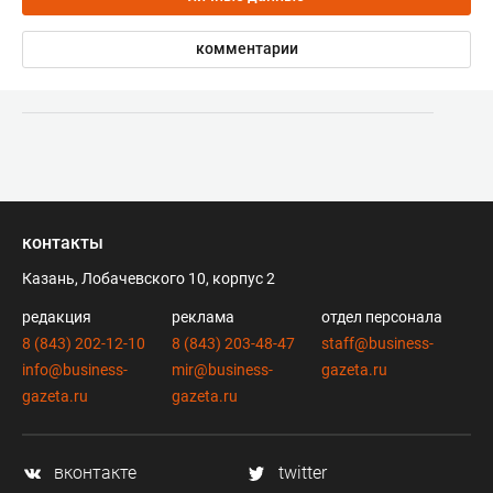
комментарии
контакты
Казань, Лобачевского 10, корпус 2
редакция
реклама
отдел персонала
8 (843) 202-12-10
8 (843) 203-48-47
staff@business-
info@business-
mir@business-
gazeta.ru
gazeta.ru
gazeta.ru
вконтакте
twitter