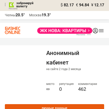
забронируй
$
82.17
€
94.84
¥
12.17
валюту
20.5°
19.3°
Челны
Москва
Анонимный
кабинет
на сайте 2 года 2 месяца
место
репутация
комментарии
∞
0
462
личные данные