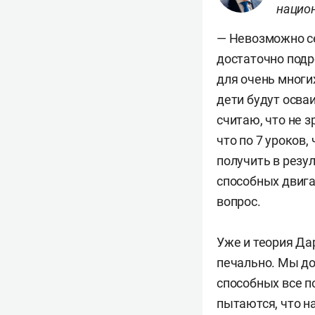
нацио
— Невозможно се
достаточно подр
для очень многих
дети будут осва
считаю, что не з
что по 7 уроков
получить в резу
способных двига
вопрос.
Уже и теория Да
печально. Мы д
способных все п
пытаются, что н