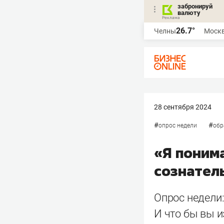
забронируй
валюту
26.7°
Челны
Моск
28 сентября 2024
#
#
опрос недели
обр
«Я поним
сознател
Опрос недели:
И что бы вы 