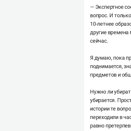
— Экспертное со
вопрос. И тольк
10-летнее образ
другие времена б
сейчас.
Я думаю, пока п
поднимается, зн
предметов и общ
Нужно ли убират
убирается. Прос
истории те вопро
переходили в ча
равно претерпев