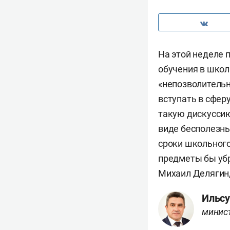
На этой неделе 
обучения в школа
«непозволительн
вступать в сфер
такую дискусси
виде бесполезн
сроки школьного
предметы бы убр
Михаил Делягин,
Ильсу
минист