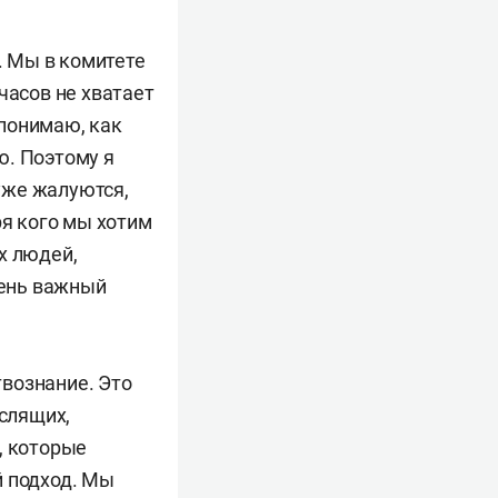
 Мы в комитете
часов не хватает
 понимаю, как
ю. Поэтому я
 уже жалуются,
ря кого мы хотим
х людей,
чень важный
вознание. Это
слящих,
, которые
й подход. Мы