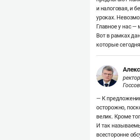
и налоговая, и б
уроках. Невозм
Главное у нас — 
Вот в рамках да
которые сегодня
Алекс
ректор
Госсов
— К предложению
осторожно, поск
велик. Кроме то
И так называемы
всесторонне обс