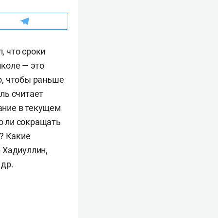
, что сроки
школе — это
о, чтобы раньше
ль считает
ание в текущем
о ли сокращать
? Какие
 Хадиуллин,
 др.