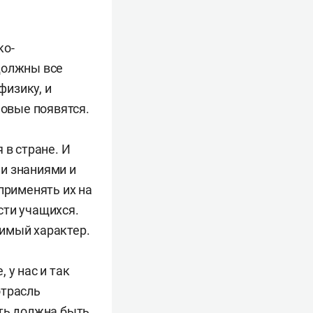
ко-
должны все
физику, и
новые появятся.
 в стране. И
и знаниями и
применять их на
сти учащихся.
имый характер.
 у нас и так
отрасль
ть должна быть,