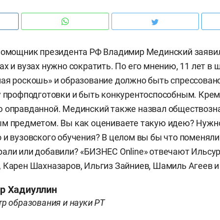
помощник президента РФ Владимир Мединский заявил
х и вузах нужно сократить. По его мнению, 11 лет в 
ая роскошь» и образование должно быть спрессован
у профподготовки и быть конкурентоспособным. Крем
ю оправданной. Мединский также назвал обществозн
ым предметом. Вы как оцениваете такую идею? Нужн
 и вузовского обучения? В целом вы бы что поменяли
али или добавили? «БИЗНЕС Online» отвечают Ильсур
 Карен Шахназаров, Ильгиз Зайниев, Шамиль Агеев и
р Хадиуллин
р образования и науки РТ