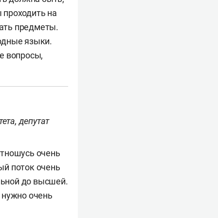
ы проходить на
ать предметы.
родные языки.
е вопросы,
ета, депутат
отношусь очень
ый поток очень
льной до высшей.
 нужно очень