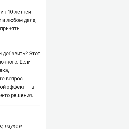
ник 10-летней
и в любом деле,
 принять
и добавить? Этот
ионного. Если
ека,
то вопрос
кой эффект — в
ие-то решения.
е, науке и