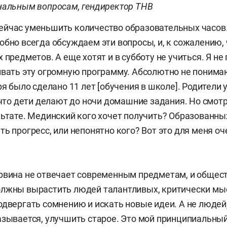
нальным вопросам, гендиректор ТНВ
йчас уменьшить количество образовательных часов.
обно всегда обсуждаем эти вопросы, и, к сожалению, 
 предметов. А еще хотят и в субботу не учиться. Я не
ивать эту огромную программу. Абсолютно не понима
ря было сделано 11 лет [обучения в школе]. Родители
, что дети делают до ночи домашние задания. Но смот
льтате. Мединский кого хочет получить? Образованны
ть прогресс, или непонятно кого? Вот это для меня о
рвина не отвечает современным предметам, и общест
олжны вырастить людей талантливых, критически мы
одвергать сомнению и искать новые идеи. А не людей
азывается, улучшить старое. Это мой принципиальны