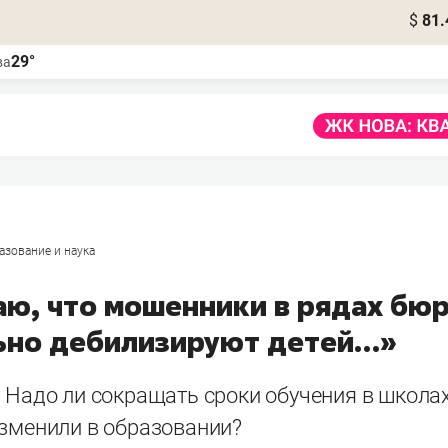
$
81.
29°
ва
азование и наука
аю, что мошенники в рядах бю
ьно дебилизируют детей…»
 Надо ли сокращать сроки обучения в школах
изменили в образовании?