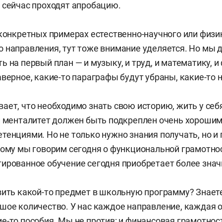
 сейчас проходят апробацию.
 конкретных примерах естественно-научного или физи
 направления, тут тоже внимание уделяется. Но мы 
 на первый план — и музыку, и труд, и математику, и 
аверное, какие-то параграфы будут убраны, какие-то 
ает, что необходимо знать свою историю, жить у себя
й менталитет должен быть подкреплен очень хорошим
тенциями. Но не только нужно знания получать, но и 
тому мы говорим сегодня о функциональной грамотно
ированное обучение сегодня приобретает более знач
вить какой-то предмет в школьную программу? Знаете,
шое количество. У нас каждое направление, каждая 
е-то пособия. Мы не против: и финансовая грамотнос