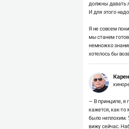
должны давать л
И для этого надо
Я не совсем пони
мы станем готов
немножко знаний
хотелось бы воз
Карен
кинор
— В принципе, я
кажется, как-то 
было неплохим. У
вижу сейчас. На