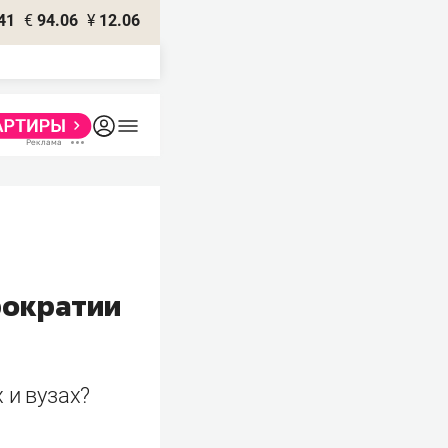
41
€
94.06
¥
12.06
рократии
 и вузах?