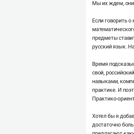
Мы их ждем, они
Если говорить о
математического
предметы ставить
русский язык. Н
Время подсказыв
свой, российски
навыками, компе
практике. И поэ
Практико-ориент
Хотел бы я доба
достаточно боль
предлагают каки