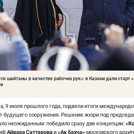
я шайтаны в качестве рабочих рук»: в Казани дали старт «
ти
ца, 9 июля прошлого года, подвели итоги международн
кт будущего сооружения. Решение жюри под председ
ло неожиданным: победило сразу две концепции:
«К
риф
Айвара Саттарова
и
«Ак бахча»
московского архит