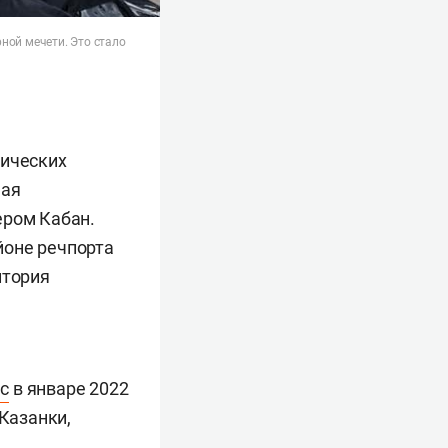
ной мечети. Это стало
тических
чая
ером Кабан.
йоне речпорта
итория
с
в январе 2022
 Казанки,