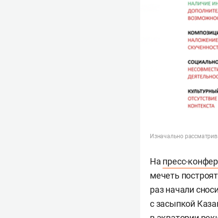
Изначально рассматрива
На
пресс-конфе
мечеть построят
раз начали снос
с засыпкой Каза
в акватории рек