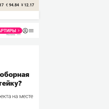
17
€
94.84
¥
12.17
Соборная
тейку?
екта на месте