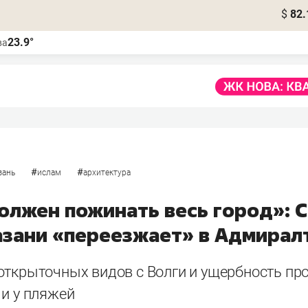
$
82.
23.9°
ва
#
#
зань
ислам
архитектура
олжен пожинать весь город»: 
азани «переезжает» в Адмирал
открыточных видов с Волги и ущербность про
 и у пляжей