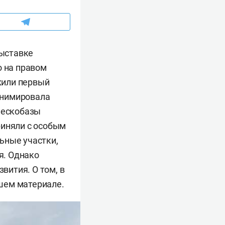
выставке
о на правом
ожили первый
анимировала
пескобазы
риняли с особым
ьные участки,
я. Однако
ития. О том, в
шем материале.