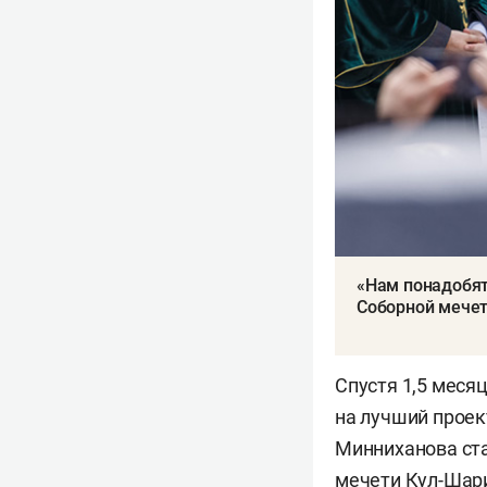
«Нам понадобятс
Соборной мече
Спустя 1,5 меся
на лучший прое
Минниханова ста
мечети Кул-Ша