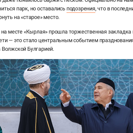
иться парк, но оставались
подозрения
, что в послед
рнуть на «старое» место.
а на месте «Кырлая» прошла торжественная закладка
ети — это стало центральным событием празднования
 Волжской Булгарией.