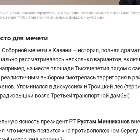
сте «Кырлая» прошла торжественная закладка первого камня в основание Собор
нования 1100-летия принятия ислама Волжской Булгарией
есто для мечети
 Соборной мечети в Казани — история, полная драма
чально рассматривалось несколько вариантов, вклю
например, на месте площади Тысячелетия рядом с оз
 реалистичным выбором смотрелась территория в ра
енов. Упоминался в дискуссиях и Троицкий лес (терр
радиовышки возле Третьей транспортной дамбы).
ельную ясность президент РТ
Рустам Минниханов
вне
вил, что мечеть появится «на противоположном берегу
там] метро, вид хороший».