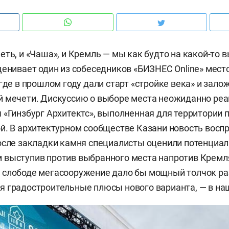
еть, и «Чаша», и Кремль — мы как будто на какой-то 
ценивает один из собеседников «БИЗНЕС Online» мест
 где в прошлом году дали старт «стройке века» и зал
й мечети. Дискуссию о выборе места неожиданно ре
 «Гинзбург Архитектс», выполненная для территории 
й. В архитектурном сообществе Казани новость восп
осле закладки камня специалисты оценили потенциал
 выступив против выбранного места напротив Кремл
слободе мегасооружение дало бы мощный толчок разв
 градостроительные плюсы нового варианта, — в на