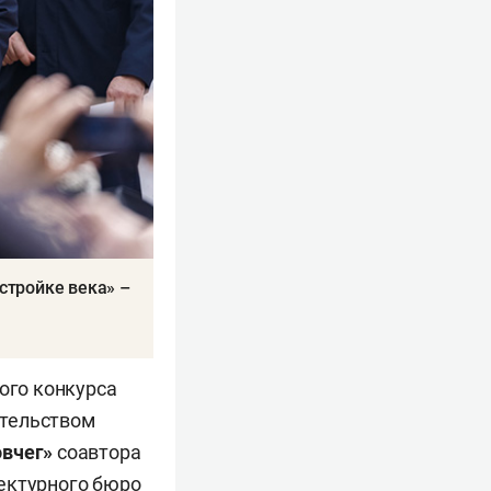
стройке века» –
ого конкурса
ательством
овчег»
соавтора
ектурного бюро