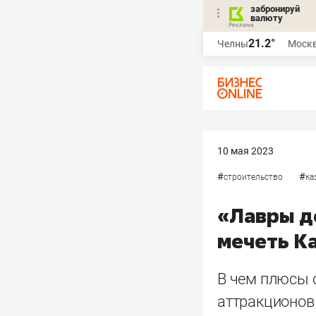
забронируй
валюту
21.2°
Челны
Моск
10 мая 2023
#
#
строительство
ка
«Лавры д
мечеть К
В чем плюсы 
аттракционов