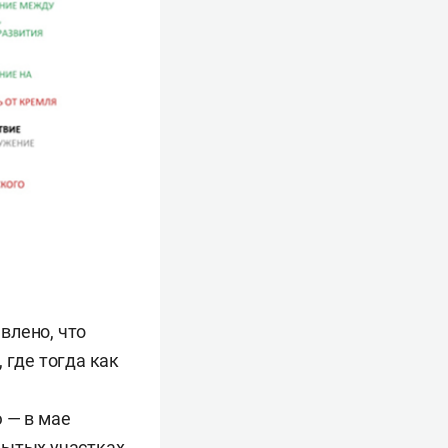
влено, что
 где тогда как
 — в мае
мытых участках