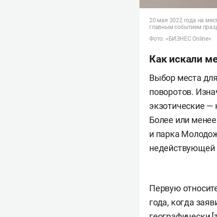
20 мая 2022 года на ме
главным событием празд
Фото: «БИЗНЕС Online»
Как искали м
Выбор места для
поворотов. Изна
экзотические — 
Более или менее
и парка Молодож
недействующей 
Первую относит
года, когда зая
географически [