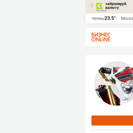
забронируй
валюту
23.5°
Челны
Моск