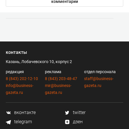
комментарии
контакты
Казань, Лобачевского 10, корпус 2
редакция
реклама
отдел персонала
8 (843) 202-12-10
8 (843) 203-48-47
staff@business-
info@business-
mir@business-
gazeta.ru
gazeta.ru
gazeta.ru
вконтакте
twitter
telegram
дзен