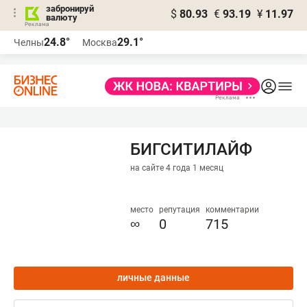
забронируй
$
80.93
€
93.19
¥
11.97
валюту
24.8°
29.1°
Челны
Москва
БИГСИТИЛАЙФ
на сайте 4 года 1 месяц
место
репутация
комментарии
∞
0
715
личные данные