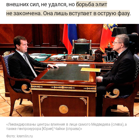
внешних сил, не удался, но
борьба элит
не закончена. Она лишь вступает в острую фазу
.
«Ликвидированы центры влияния в лице самого Медведева (слева), а
также генпрокурора [Юрия] Чайки (справа)»
Фото:
kremlin.ru