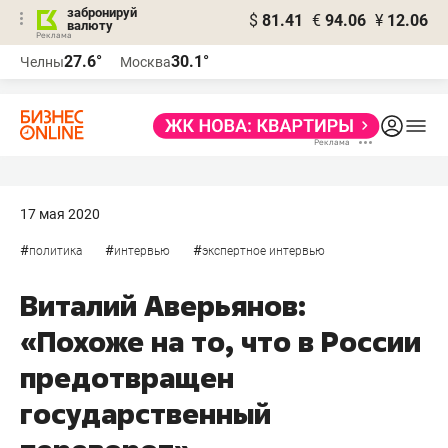
забронируй
$
81.41
€
94.06
¥
12.06
валюту
27.6°
30.1°
Челны
Москва
17 мая 2020
#
#
#
политика
интервью
экспертное интервью
Виталий Аверьянов:
«Похоже на то, что в России
предотвращен
государственный