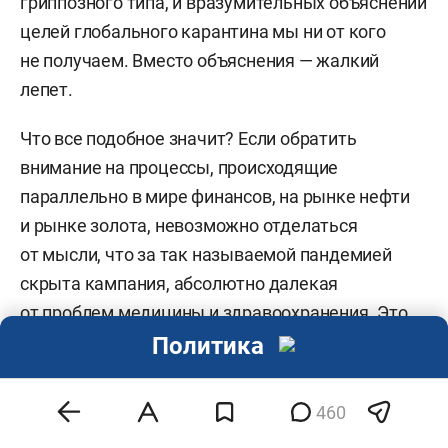
гриппозного типа, и вразумительных объяснений
целей глобального карантина мы ни от кого
не получаем. Вместо объяснения — жалкий
лепет.
Что все подобное значит? Если обратить
внимание на процессы, происходящие
параллельно в мире финансов, на рынке нефти
и рынке золота, невозможно отделаться
от мысли, что за так называемой пандемией
скрыта кампания, абсолютно далекая
от проблем медицины и здравоохранения. Это
задача политическая, связанная с переделом
Политика
власти и пересмотром границ крупной
собственности как правового конденсата
460
власти.
Фактически это гибридная война,