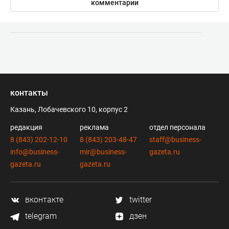
комментарии
контакты
Казань, Лобачевского 10, корпус 2
редакция
реклама
отдел персонала
8 (843) 202-12-10
8 (843) 203-48-47
staff@business-
info@business-
mir@business-
gazeta.ru
gazeta.ru
gazeta.ru
вконтакте
twitter
telegram
дзен