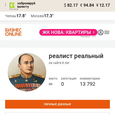
забронируй
$
82.17
€
94.84
¥
12.17
валюту
17.8°
17.3°
Челны
Москва
реалист реальный
на сайте 8 лет
место
репутация
комментарии
∞
0
13 792
личные данные