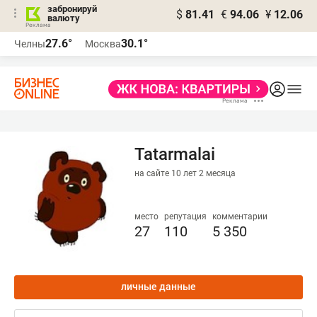
забронируй
$
81.41
€
94.06
¥
12.06
валюту
27.6°
30.1°
Челны
Москва
Tatarmalai
на сайте 10 лет 2 месяца
место
репутация
комментарии
27
110
5 350
личные данные