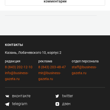
комментарии
контакты
Казань, Лобачевского 10, корпус 2
редакция
реклама
отдел персонала
8 (843) 202-12-10
8 (843) 203-48-47
staff@business-
info@business-
mir@business-
gazeta.ru
gazeta.ru
gazeta.ru
вконтакте
twitter
telegram
дзен