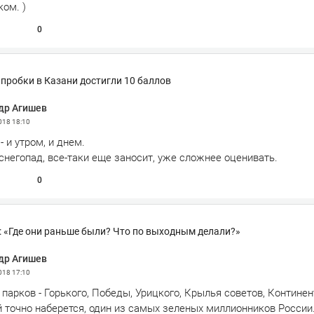
ком. )
0
 пробки в Казани достигли 10 баллов
др Агишев
2018
18:10
- и утром, и днем.
 снегопад, все-таки еще заносит, уже сложнее оценивать.
0
 «Где они раньше были? Что по выходным делали?»
др Агишев
2018
17:10
 парков - Горького, Победы, Урицкого, Крылья советов, Континент
 точно наберется, один из самых зеленых миллионников России.