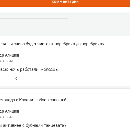
комментарии
ля – и снова будет чисто от поребрика до поребрика»
др Агишев
2018
11:33
 всю ночь работали, молодцы!
0
егопада в Казани – обзор соцсетей
др Агишев
2018
11:37
м активнее с бубнами танцевать?