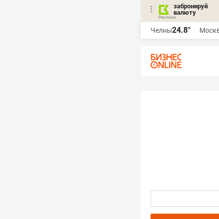
забронируй
валюту
24.8°
Челны
Моск