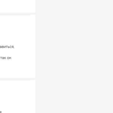
авиться,
так он
я