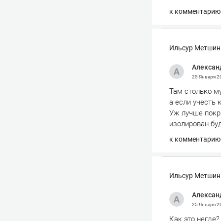
к комментарию
Ильсур Метшин:
Алексан
25 Января 
Там столько му
а если учесть 
Уж лучше покр
изолирован буд
к комментарию
Ильсур Метшин:
Алексан
25 Января 
Как это негде?