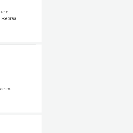
те с
я жертва
щается