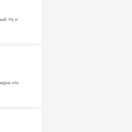
ый. Ну и
видно что