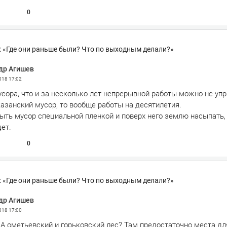
0
 «Где они раньше были? Что по выходным делали?»
др Агишев
2018
17:02
сора, что и за несколько лет непрерывной работы можно не упр
казанский мусор, то вообще работы на десятилетия.
ыть мусор специальной пленкой и поверх него землю насыпать, 
ет.
0
 «Где они раньше были? Что по выходным делали?»
др Агишев
2018
17:00
 А ометьевский и горьковский лес? Там предостаточно места дл