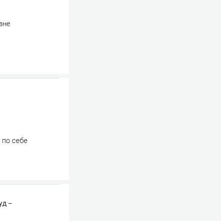
вне
 по себе
уд –