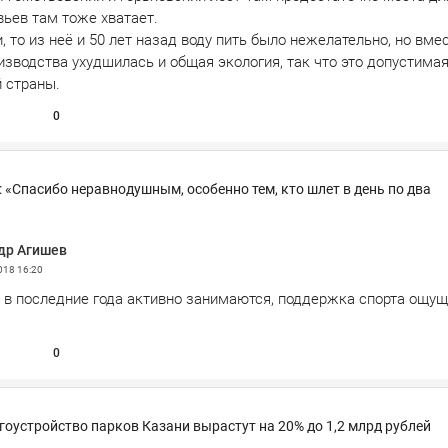
вьев там тоже хватает.
, то из неё и 50 лет назад воду пить было нежелательно, но вмес
изводства ухудшилась и общая экология, так что это допустима
 страны.
0
 «Спасибо неравнодушным, особенно тем, кто шлет в день по два
др Агишев
2018
16:20
м в последние года активно занимаются, поддержка спорта ощу
0
гоустройство парков Казани вырастут на 20% до 1,2 млрд рублей