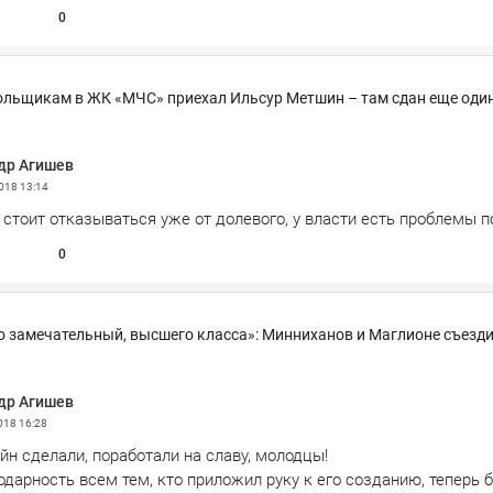
0
льщикам в ЖК «МЧС» приехал Ильсур Метшин – там сдан еще оди
др Агишев
2018
13:14
стоит отказываться уже от долевого, у власти есть проблемы 
0
о замечательный, высшего класса»: Минниханов и Маглионе съезди
др Агишев
2018
16:28
н сделали, поработали на славу, молодцы!
арность всем тем, кто приложил руку к его созданию, теперь б