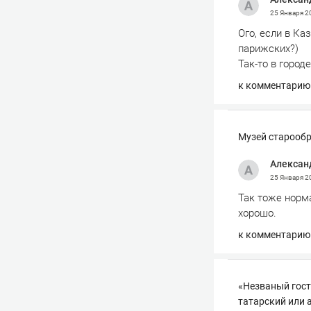
25 Января 
Ого, если в Ка
парижских?)
Так-то в город
к комментарию
Музей старообр
Алексан
25 Января 
Так тоже норма
хорошо.
к комментарию
«Незваный гост
татарский или 