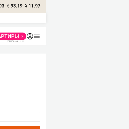
93
€
93.19
¥
11.97