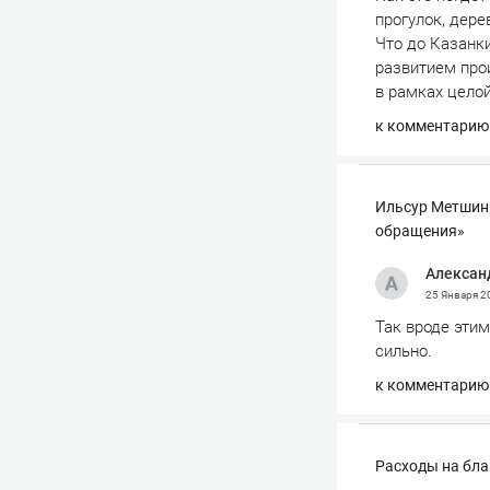
прогулок, дере
Что до Казанки
развитием про
в рамках целой
к комментарию
Ильсур Метшин:
обращения»
Алексан
25 Января 
Так вроде эти
сильно.
к комментарию
Расходы на бла