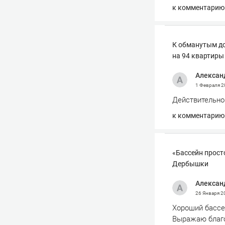
к комментарию
К обманутым до
на 94 квартиры
Алексан
1 Февраля 
Действительно 
к комментарию
«Бассейн прост
Дербышки
Алексан
26 Января 
Хороший бассей
Выражаю благод