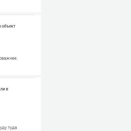
н объект
поважнее.
ли в
уду туда