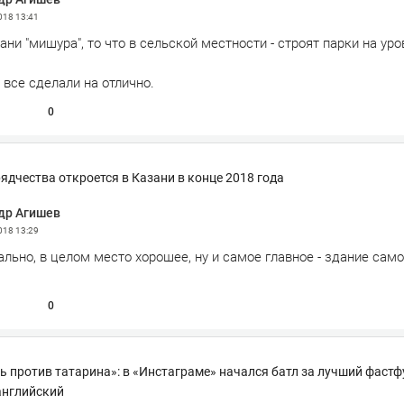
2018
13:41
зани "мишура", то что в сельской местности - строят парки на уро
е все сделали на отлично.
0
ядчества откроется в Казани в конце 2018 года
др Агишев
2018
13:29
льно, в целом место хорошее, ну и самое главное - здание само
0
ь против татарина»: в «Инстаграме» начался батл за лучший фастф
английский