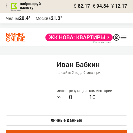
забронируй
$
82.17
€
94.84
¥
12.17
валюту
20.4°
21.3°
Челны
Москва
Иван Бабкин
на сайте 2 года 9 месяцев
место
репутация
комментарии
∞
0
10
личные данные