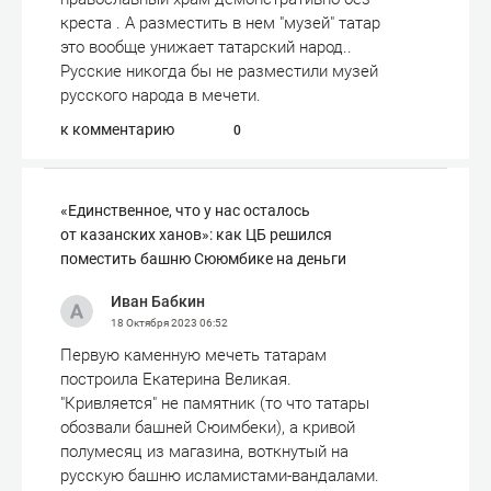
креста . А разместить в нем "музей" татар
это вообще унижает татарский народ..
Русские никогда бы не разместили музей
русского народа в мечети.
к комментарию
0
«Единственное, что у нас осталось
от казанских ханов»: как ЦБ решился
поместить башню Сююмбике на деньги
Иван Бабкин
18 Октября 2023
06:52
Первую каменную мечеть татарам
построила Екатерина Великая.
"Кривляется" не памятник (то что татары
обозвали башней Сюимбеки), а кривой
полумесяц из магазина, воткнутый на
русскую башню исламистами-вандалами.