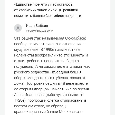
«Единственное, что у нас осталось
от казанских ханов»: как ЦБ решился
поместить башню Сююмбике на деньги
Иван Бабкин
16 Октября 2023
20:44
Эта башня (так называемая Сююмбике)
вообще не имеет никакого отношения к
мусульманам. В 1990е годы местные
исламисты вообразили что это "мечеть" и
стали требовать повесить на башню
полумесяц. А на самом деле это памятник
русского зодчества - въездная башня
обер-комендантского (губернаторского)
дома. Построена башня в 18 веке вместе
со старым дворцом наместника во время
Анны Иоанновны (либо чуть раньше - в
1720е), пропорции слегка стилизованы в
восточном стиле, но образец -
краснокирпичные башни Московского