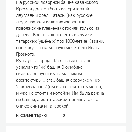
На русской дозорной башне казанского
Кремля должен быть исторический
двуглавый орёл. Татары (как русские
люди назвали исламизированные
поволжские племена) строили только из
дерева. Всё остальное есть выдумки
татарских "ущёных" про 1000-летие Казани,
про какую-то каменную мечеть до Ивана
Грозного.
Культур татарща.. Как только татары
узнали что "их" башня Сюимбике
оказалась русским памятником
архитектуры... ага.. башня сразу же у них
"закривлялась" (см выше текст коммента)
и уже не стоит ни копейки. Им была важна
не башня, а ее татарский тюнинг /то что
они ее считали татарской.
к комментарию
0