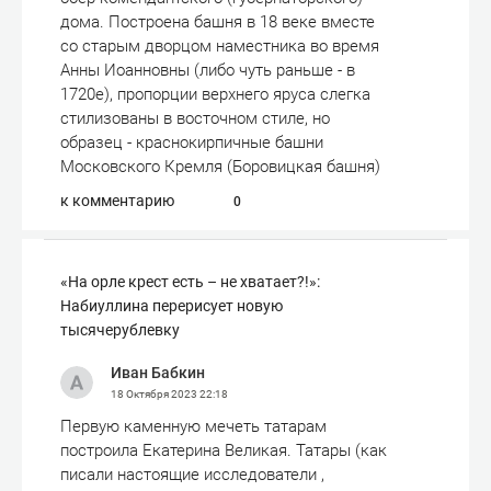
дома. Построена башня в 18 веке вместе
со старым дворцом наместника во время
Анны Иоанновны (либо чуть раньше - в
1720е), пропорции верхнего яруса слегка
стилизованы в восточном стиле, но
образец - краснокирпичные башни
Московского Кремля (Боровицкая башня)
к комментарию
0
«На орле крест есть – не хватает?!»:
Набиуллина перерисует новую
тысячерублевку
Иван Бабкин
18 Октября 2023
22:18
Первую каменную мечеть татарам
построила Екатерина Великая. Татары (как
писали настоящие исследователи ,