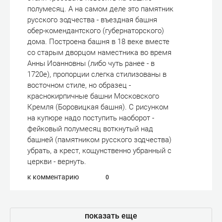
полумесяц. А на самом деле это памятник
русского зодчества - въездная башня
обер-комендантского (губернаторского)
дома. Построена башня в 18 веке вместе
со старым дворцом наместника во время
Анны Иоанновны (либо чуть ранее - в
1720е), пропорции слегка стилизованы в
восточном стиле, но образец -
краснокирпичные башни Московского
Кремля (Боровицкая башня). С рисунком
на купюре надо поступить наоборот -
фейковый полумесяц воткнутый над
башней (памятником русского зодчества)
убрать, а крест, кощунственно убранный с
церкви - вернуть.
к комментарию
0
показать еще