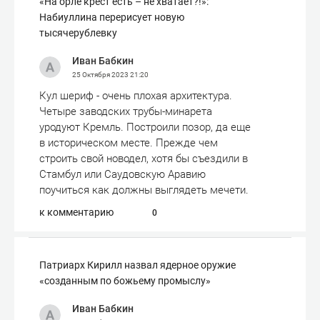
«На орле крест есть – не хватает?!»:
Набиуллина перерисует новую
тысячерублевку
Иван Бабкин
25 Октября 2023
21:20
Кул шериф - очень плохая архитектура.
Четыре заводских трубы-минарета
уродуют Кремль. Построили позор, да еще
в историческом месте. Прежде чем
строить свой новодел, хотя бы съездили в
Стамбул или Саудовскую Аравию
поучиться как должны выглядеть мечети.
к комментарию
0
Патриарх Кирилл назвал ядерное оружие
«созданным по божьему промыслу»
Иван Бабкин