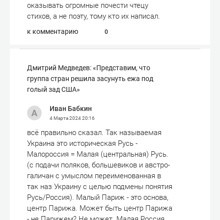
оказывать огромные почести чтецу
стихов, а не поэту, тому кто их написал.
к комментарию
0
Дмитрий Медведев: «Представим, что
группа стран решила засунуть ежа под
голый зад США»
Иван Бабкин
4 Марта 2024
20:16
всё правильно сказал. Так называемая
Украина это историческая Русь -
Малороссия = Малая (центральная) Русь.
(с подачи поляков, большевиков и австро-
галичан с умыслом переименованная в
так наз Украину с целью подмены понятия
Русь/Россия). Малый Париж - это основа,
центр Парижа. Может быть центр Парижа
- не Парижем? Не может. Малая Россия