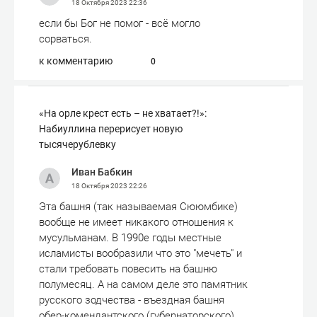
18 Октября 2023
22:36
если бы Бог не помог - всё могло
сорваться.
к комментарию
0
«На орле крест есть – не хватает?!»:
Набиуллина перерисует новую
тысячерублевку
Иван Бабкин
18 Октября 2023
22:26
Эта башня (так называемая Сююмбике)
вообще не имеет никакого отношения к
мусульманам. В 1990е годы местные
исламисты вообразили что это "мечеть" и
стали требовать повесить на башню
полумесяц. А на самом деле это памятник
русского зодчества - въездная башня
обер-комендантского (губернаторского)