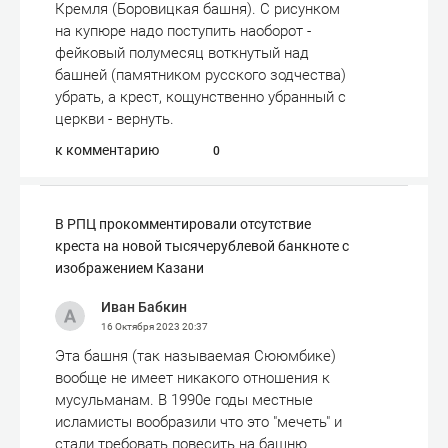
Кремля (Боровицкая башня). С рисунком
на купюре надо поступить наоборот -
фейковый полумесяц воткнутый над
башней (памятником русского зодчества)
убрать, а крест, кощунственно убранный с
церкви - вернуть.
к комментарию
0
В РПЦ прокомментировали отсутствие
креста на новой тысячерублевой банкноте с
изображением Казани
Иван Бабкин
16 Октября 2023
20:37
Эта башня (так называемая Сююмбике)
вообще не имеет никакого отношения к
мусульманам. В 1990е годы местные
исламисты вообразили что это "мечеть" и
стали требовать повесить на башню