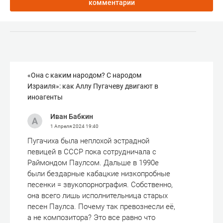
комментарии
«Она с каким народом? С народом
Израиля»: как Аллу Пугачеву двигают в
иноагенты
Иван Бабкин
1 Апреля 2024
19:40
Пугачиха была неплохой эстрадной
певицей в СССР пока сотрудничала с
Раймондом Паулсом. Дальше в 1990е
были бездарные кабацкие низкопробные
песенки = звукопорнография. Собственно,
она всего лишь исполнительница старых
песен Паулса. Почему так превознесли её,
а не композитора? Это все равно что