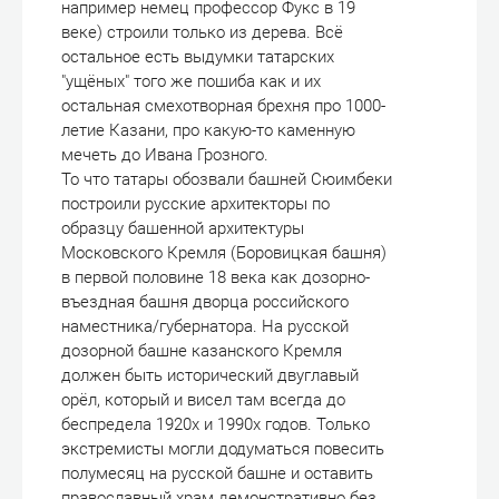
например немец профессор Фукс в 19
веке) строили только из дерева. Всё
остальное есть выдумки татарских
"ущёных" того же пошиба как и их
остальная смехотворная брехня про 1000-
летие Казани, про какую-то каменную
мечеть до Ивана Грозного.
То что татары обозвали башней Сюимбеки
построили русские архитекторы по
образцу башенной архитектуры
Московского Кремля (Боровицкая башня)
в первой половине 18 века как дозорно-
въездная башня дворца российского
наместника/губернатора. На русской
дозорной башне казанского Кремля
должен быть исторический двуглавый
орёл, который и висел там всегда до
беспредела 1920х и 1990х годов. Только
экстремисты могли додуматься повесить
полумесяц на русской башне и оставить
православный храм демонстративно без