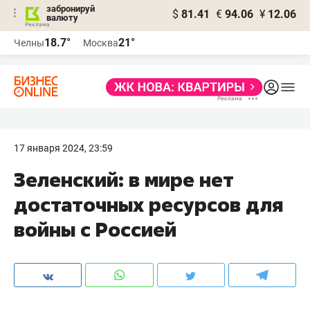
забронируй
$
81.41
€
94.06
¥
12.06
валюту
18.7°
21°
Челны
Москва
17 января 2024, 23:59
Зеленский: в мире нет
достаточных ресурсов для
войны с Россией