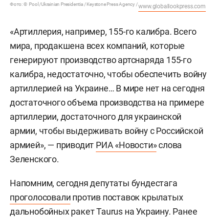
Фото: © Pool /Ukrainian Presidentia / Keystone Press Agency /
www.globallookpress.com
«Артиллерия, например, 155-го калибра. Всего
мира, продакшена всех компаний, которые
генерируют производство артснаряда 155-го
калибра, недостаточно, чтобы обеспечить войну
артиллерией на Украине… В мире нет на сегодня
достаточного объема производства на примере
артиллерии, достаточного для украинской
армии, чтобы выдерживать войну с Российской
армией», — приводит
РИА «Новости»
слова
Зеленского.
Напомним, сегодня депутаты бундестага
проголосовали
против поставок крылатых
дальнобойных ракет Taurus на Украину. Ранее