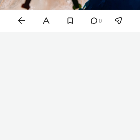
0
Фото: «БИЗНЕС Online»
Документ, получивший название
«Стратегические меры по обеспечению
безопасности и устойчивого развития
Ормузского пролива», находится на
рассмотрении в комиссии по национальной
безопасности и внешней политике. Согласно
тексту, запрет будет распространяться на
любые суда — как с военными, так и с
гражданскими грузами, — принадлежащие
Израилю, США или другим «враждебным»
странам.