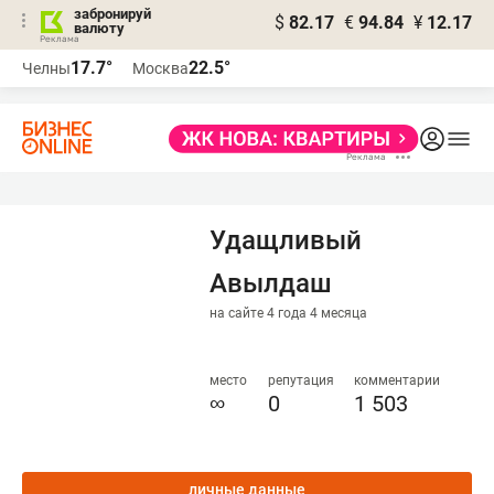
забронируй
$
82.17
€
94.84
¥
12.17
валюту
17.7°
22.5°
Челны
Москва
Удащливый
Авылдаш
на сайте 4 года 4 месяца
место
репутация
комментарии
∞
0
1 503
личные данные