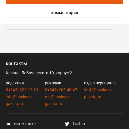
комментарии
контакты
Казань, Лобачевского 10, корпус 2
редакция
реклама
отдел персонала
8 (843) 202-12-10
8 (843) 203-48-47
staff@business-
info@business-
mir@business-
gazeta.ru
gazeta.ru
gazeta.ru
вконтакте
twitter