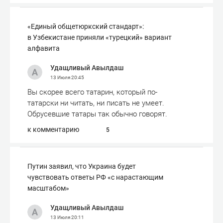
«Единый общетюркский стандарт»:
в Узбекистане приняли «турецкий» вариант
алфавита
Удащливый Авылдаш
13 Июля
20:45
Вы скорее всего татарин, который по-
татарски ни читать, ни писать не умеет.
Обрусевшие татары так обычно говорят.
к комментарию
5
Путин заявил, что Украина будет
чувствовать ответы РФ «с нарастающим
масштабом»
Удащливый Авылдаш
13 Июля
20:11