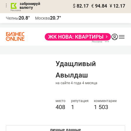
забронируй
$
82.17
€
94.84
¥
12.17
валюту
20.8°
20.7°
Челны
Москва
Удащливый
Авылдаш
на сайте 4 года 4 месяца
место
репутация
комментарии
408
1
1 503
личные данные