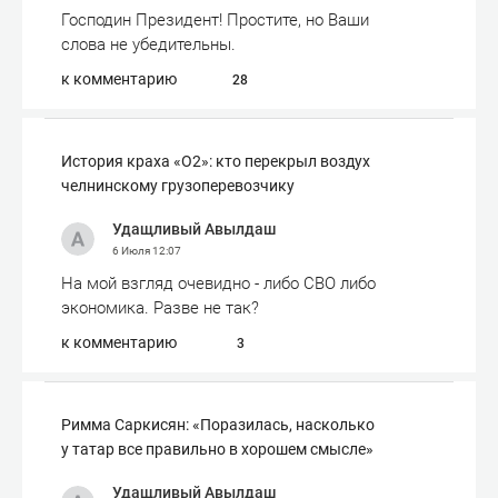
Господин Президент! Простите, но Ваши
слова не убедительны.
к комментарию
28
История краха «О2»: кто перекрыл воздух
челнинскому грузоперевозчику
Удащливый Авылдаш
6 Июля
12:07
На мой взгляд очевидно - либо СВО либо
экономика. Разве не так?
к комментарию
3
Римма Саркисян: «Поразилась, насколько
у татар все правильно в хорошем смысле»
Удащливый Авылдаш