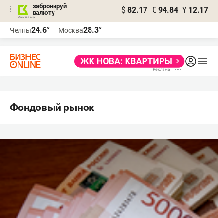
забронируй
$
82.17
€
94.84
¥
12.17
валюту
24.6°
28.3°
Челны
Москва
Фондовый рынок