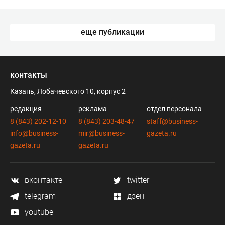
еще публикации
контакты
Казань, Лобачевского 10, корпус 2
редакция
реклама
отдел персонала
8 (843) 202-12-10
8 (843) 203-48-47
staff@business-
info@business-
mir@business-
gazeta.ru
gazeta.ru
gazeta.ru
вконтакте
twitter
telegram
дзен
youtube