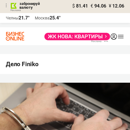
забронируй
$
81.41
€
94.06
¥
12.06
валюту
21.7°
25.4°
Челны
Москва
Дело Finiko