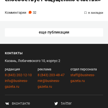
Комментарии
32
еще публикации
контакты
Казань, Лобачевского 10, корпус 2
редакция
реклама
отдел персонала
8 (843) 202-12-10
8 (843) 203-48-47
staff@business-
info@business-
mir@business-
gazeta.ru
gazeta.ru
gazeta.ru
вконтакте
twitter