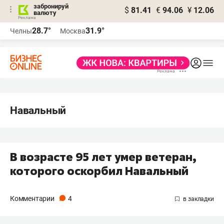
забронируй
$
81.41
€
94.06
¥
12.06
валюту
28.7°
31.9°
Челны
Москва
Навальный
В возрасте 95 лет умер ветеран,
которого оскорбил Навальный
Комментарии
4