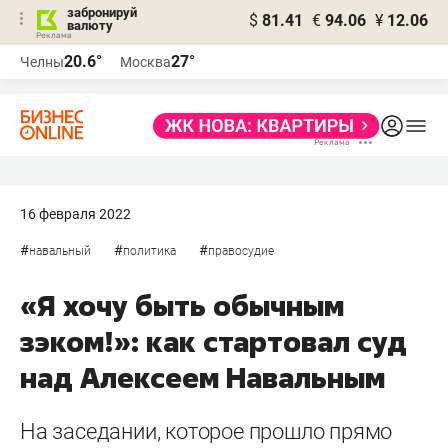
забронируй
$
81.41
€
94.06
¥
12.06
валюту
20.6°
27°
Челны
Москва
16 февраля 2022
#
#
#
навальный
политика
правосудие
«Я хочу быть обычным
зэком!»: как стартовал суд
над Алексеем Навальным
На заседании, которое прошло прямо