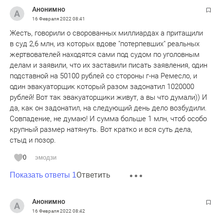
Анонимно
16 Февраля 2022
08:41
Жесть, говорили о сворованных миллиардах а притащили
в суд 2,6 млн, из которых вдове "потерпевших" реальных
жертвователей находятся сами под судом по уголовным
делам и заявили, что их заставили писать заявления, один
подставной на 50100 рублей со стороны г-на Ремесло, и
один эвакуаторщик который разом задонатил 1020000
рублей! Вот так эвакуаторщики живут, а вы что думали)) И
да, как он задонатил, на следующий день дело возбудили.
Совпадение, не думаю! И сумма больше 1 млн, чтоб особо
крупный размер натянуть. Вот кратко и вся суть дела,
стыд и позор.
0
эмодзи
Ответить
Показать ответы 1
Анонимно
16 Февраля 2022
08:42