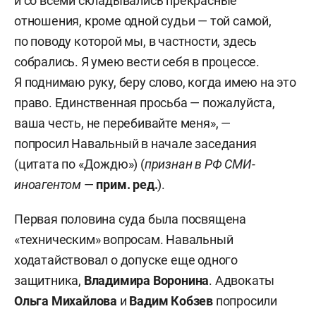
и со всеми складывались прекрасные
отношения, кроме одной судьи — той самой,
по поводу которой мы, в частности, здесь
собрались. Я умею вести себя в процессе.
Я поднимаю руку, беру слово, когда имею на это
право. Единственная просьба — пожалуйста,
ваша честь, не перебивайте меня», —
попросил Навальный в начале заседания
(цитата по «Дождю») (
признан в РФ СМИ-
иноагентом
—
прим. ред.
).
Первая половина суда была посвящена
«техническим» вопросам. Навальный
ходатайствовал о допуске еще одного
защитника,
Владимира Воронина
. Адвокаты
Ольга Михайлова
и
Вадим Кобзев
попросили