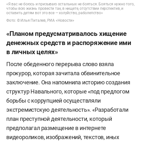
«Я вас не боюсь и призываю остальных не бояться. Бояться нужно того,
чтобы всю жизнь провести так, в нищете, отсутствии перспектив, и
оставить детям вот это все — холуйство, раболепство»
Фото: © Илья Питалев, РИА «Новости»
«Планом предусматривалось хищение
денежных средств и распоряжение ими
в личных целях»
После обеденного перерыва слово взяла
прокурор, которая зачитала обвинительное
заключение. Она напомнила историю создания
структур Навального, которые «под предлогом
борьбы с коррупцией осуществляли
экстремистскую деятельность». «Разработали
план преступной деятельности, который
предполагал размещение в интернете
видеороликов, изображений, текстов, иных