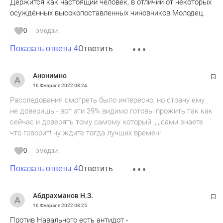
Держится как настоящий человек, в отличии от некоторых
осуждённых высокопоставленных чиновников.Молодец.
0
эмодзи
Ответить
Показать ответы 4
Анонимно
16 Февраля 2022
08:24
Расследования смотреть было интересно, но страну ему
не доверишь - вот эти 39% видимо готовы прожить так как
сейчас и доверять тому самому который ,,,,,сами знаете
что говорит! ну ждите тогда лучших времен!
0
эмодзи
Ответить
Показать ответы 4
Абдрахманов Н.З.
16 Февраля 2022
08:25
Против Навального есть антидот -