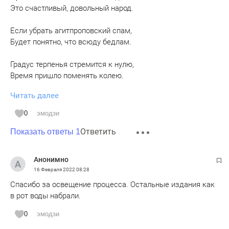
Это счастливый, довольный народ.
Если убрать агитпроповский спам,
Будет понятно, что всюду бедлам.
Градус терпенья стремится к нулю,
Время пришло поменять колею.
Читать далее
Равными сделать законы для всех,
И не считать недовольство за грех.
0
эмодзи
Ответить
Людям нужна справедливость во всём.
Показать ответы 1
Этого нет, к сожаленью ни в чём...
Анонимно
16 Февраля 2022
08:28
Спасибо за освещение процесса. Остальные издания как
в рот воды набрали.
0
эмодзи