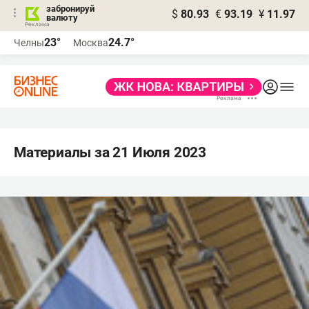
забронируй
$
80.93
€
93.19
¥
11.97
валюту
23°
24.7°
Челны
Москва
Материалы за 21 Июля 2023