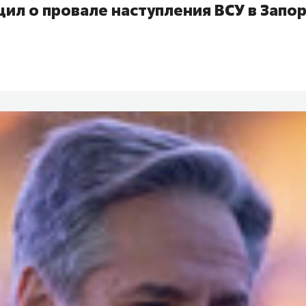
щил о провале наступления ВСУ в Запо