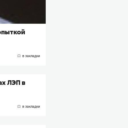
попыткой
х ЛЭП в