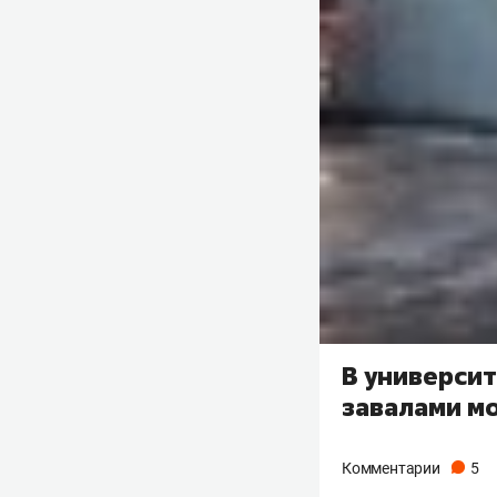
В универси
завалами м
Комментарии
5