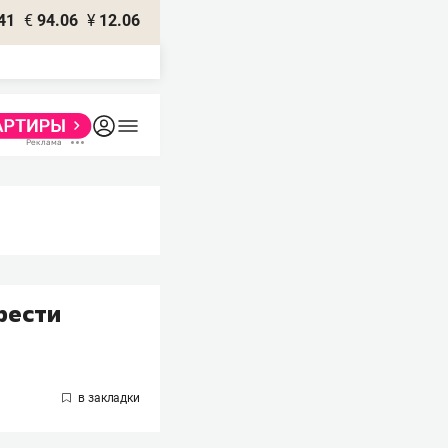
41
€
94.06
¥
12.06
рести