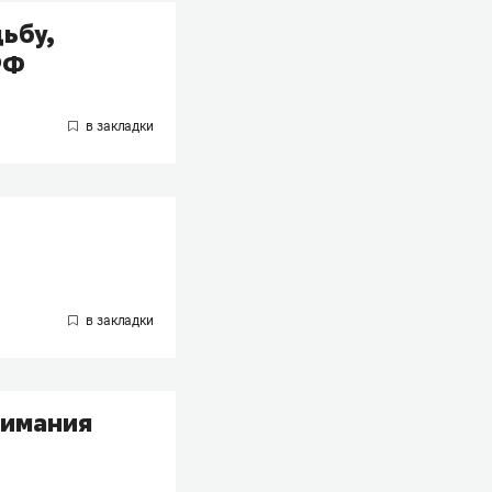
дьбу,
РФ
нимания