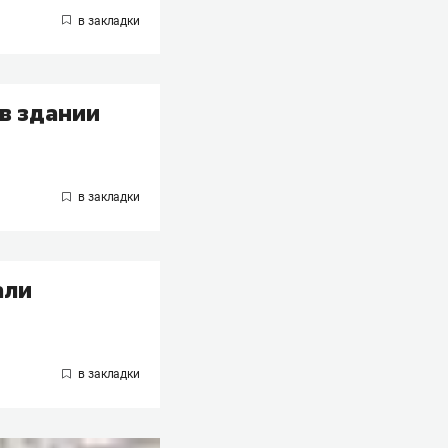
в здании
али