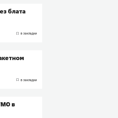
ез блата
ракетном
ТМО в