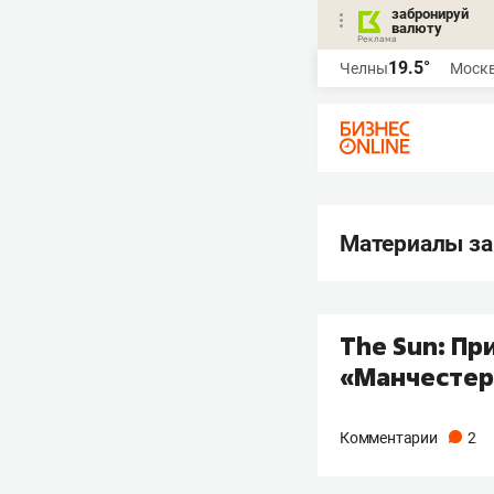
забронируй
валюту
19.5°
Челны
Моск
Материалы за
The Sun: Пр
«Манчестер
Комментарии
2