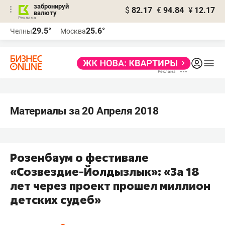
забронируй
$
82.17
€
94.84
¥
12.17
валюту
29.5°
25.6°
Челны
Москва
Материалы за 20 Апреля 2018
Розенбаум о фестивале
«Созвездие-Йолдызлык»: «За 18
лет через проект прошел миллион
детских судеб»