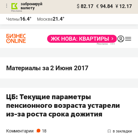
забронируй
$
82.17
€
94.84
¥
12.17
валюту
16.4°
21.4°
Челны
Москва
Материалы за 2 Июня 2017
ЦБ: Текущие параметры
пенсионного возраста устарели
из-за роста срока дожития
Комментарии
18