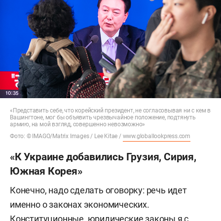
«Представить себе, что корейский президент, не согласовывая ни с кем в
Вашингтоне, мог бы объявить чрезвычайное положение, подтянуть
армию, на мой взгляд, совершенно невозможно»
Фото: © IMAGO/Matrix Images / Lee Kitae /
www.globallookpress.com
«К Украине добавились Грузия, Сирия,
Южная Корея»
Конечно, надо сделать оговорку: речь идет
именно о законах экономических.
Конституционные, юридические законы я с