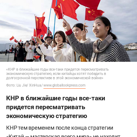
«КНР в ближайшие годы все-таки придется пересматривать
экономическую стратегию, если китайцы хотят победить в
долгосрочной перспективе в этой экономической войне»
Фото: Liu Jie/ XinHua/
www.globallookpress.com
КНР в ближайшие годы все-таки
придется пересматривать
экономическую стратегию
КНР тем временем после конца стратегии
«Китай — мастерская всего мира» не находит