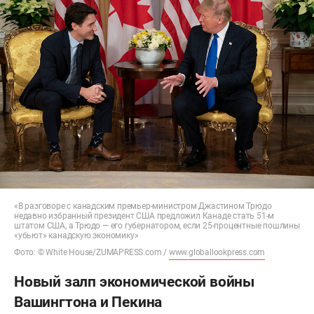
«В разговоре с канадским премьер-министром Джастином Трюдо
недавно избранный президент США предложил Канаде стать 51-м
штатом США, а Трюдо — его губернатором, если 25-процентные пошлины
«убьют» канадскую экономику»
Фото: © White House/ZUMAPRESS.com /
www.globallookpress.com
Новый залп экономической войны
Вашингтона и Пекина