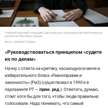
Главный научный сотрудник Центрального экономико-математического
института РАН Иван Грачев
Фото: «БИЗНЕС Online»
«Руководствоваться принципом «судите
их по делам»
Начну с ответа на критику, касающуюся меня и
избирательного блока «Равноправие и
законность» (РиЗ) (
существовал в 1990-е в
парламенте РТ
—
прим. ред.
). Ответить, думаю,
стоит хотя бы для того, чтобы люди правильно
голосовали. Надо понимать, что самый