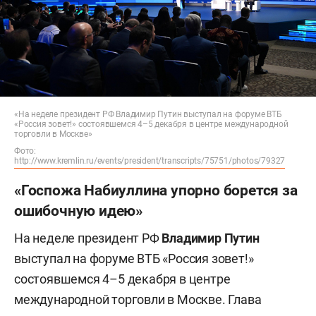
«На неделе президент РФ Владимир Путин выступал на форуме ВТБ
«Россия зовет!» состоявшемся 4–5 декабря в центре международной
торговли в Москве»
Фото:
http://www.kremlin.ru/events/president/transcripts/75751/photos/79327
«Госпожа Набиуллина упорно борется за
ошибочную идею»
На неделе президент РФ
Владимир Путин
выступал на форуме ВТБ «Россия зовет!»
состоявшемся 4–5 декабря в центре
международной торговли в Москве. Глава