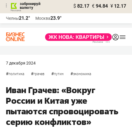
забронируй
$
82.17
€
94.84
¥
12.17
валюту
21.2°
23.9°
Челны
Москва
7 декабря 2024
#
#
#
#
политика
грачев
путин
экономика
Иван Грачев: «Вокруг
России и Китая уже
пытаются спровоцировать
серию конфликтов»