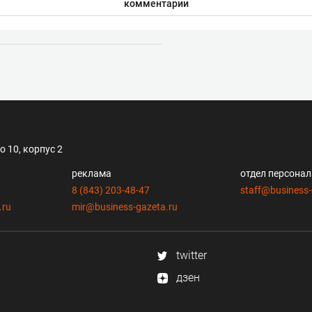
комментарии
 10, корпус 2
реклама
отдел персона
8 (843) 203-48-47
staff@business-
.ru
mir@business-gazeta.ru
twitter
дзен