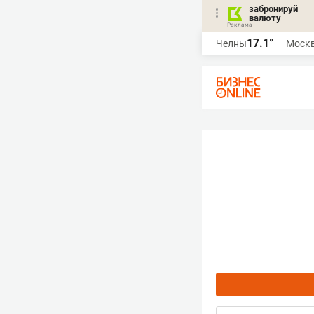
забронируй
валюту
17.1°
Челны
Моск