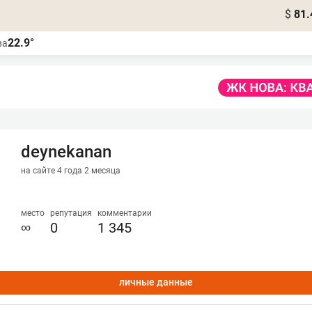
$
81.
22.9°
ва
deynekanan
на сайте 4 года 2 месяца
место
репутация
комментарии
∞
0
1 345
личные данные