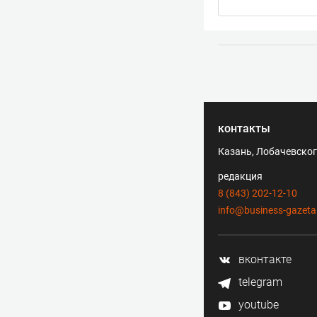
контакты
Казань, Лобачевского
редакция
8 (843) 202-12-10
info@business-gazeta
вконтакте
telegram
youtube