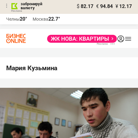
забронируй
$
82.17
€
94.84
¥
12.17
валюту
20°
22.7°
Челны
Москва
Мария Кузьмина