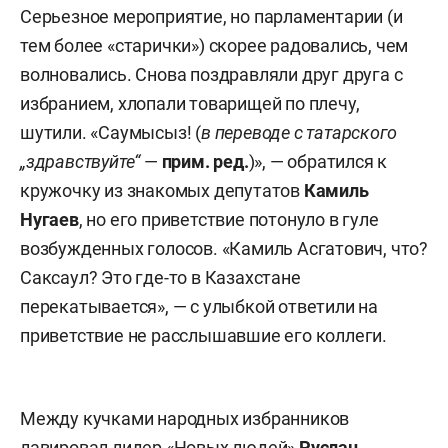
Серьезное мероприятие, но парламентарии (и
тем более «старички») скорее радовались, чем
волновались. Снова поздравляли друг друга с
избранием, хлопали товарищей по плечу,
шутили. «Саумысыз! (
в переводе с татарского
„здравствуйте“
—
прим. ред.
)», — обратился к
кружочку из знакомых депутатов
Камиль
Нугаев
, но его приветствие потонуло в гуле
возбужденных голосов. «Камиль Асгатович, что?
Саксаул? Это где-то в Казахстане
перекатывается», — с улыбкой ответили на
приветствие не расслышавшие его коллеги.
Между кучками народных избранников
лавировал лидер «Новых людей»
Руслан