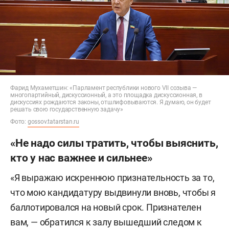
Фарид Мухаметшин: «Парламент республики нового VII созыва —
многопартийный, дискуссионный, а это площадка дискуссионная, в
дискуссиях рождаются законы, отшлифовываются. Я думаю, он будет
решать свою государственную задачу»
Фото:
gossov.tatarstan.ru
«Не надо силы тратить, чтобы выяснить,
кто у нас важнее и сильнее»
«Я выражаю искреннюю признательность за то,
что мою кандидатуру выдвинули вновь, чтобы я
баллотировался на новый срок. Признателен
вам, — обратился к залу вышедший следом к