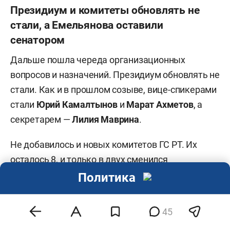
Президиум и комитеты обновлять не
стали, а Емельянова оставили
сенатором
Дальше пошла череда организационных
вопросов и назначений. Президиум обновлять не
стали. Как и в прошлом созыве, вице-спикерами
стали
Юрий Камалтынов
и
Марат Ахметов
, а
секретарем —
Лилия Маврина
.
Не добавилось и новых комитетов ГС РТ. Их
осталось 8, и только в двух сменился
председатель. Так, экс-глава Лениногорского
Политика
района РТ
Рягат Хусаинов
возглавил комитет по
экономике, инвестициям и
45
предпринимательству, а депутат
Александр