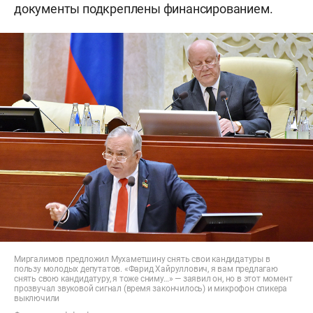
документы подкреплены финансированием.
Миргалимов предложил Мухаметшину снять свои кандидатуры в
пользу молодых депутатов. «Фарид Хайруллович, я вам предлагаю
снять свою кандидатуру, я тоже сниму…» — заявил он, но в этот момент
прозвучал звуковой сигнал (время закончилось) и микрофон спикера
выключили