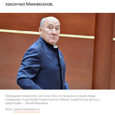
закончил Минниханов.
Президиум обновлять не стали. Как и в прошлом созыве, вице-
спикерами стали Юрий Камалтынов и Марат Ахметов (на фото), а
секретарем — Лилия Маврина
Фото:
gossov.tatarstan.ru