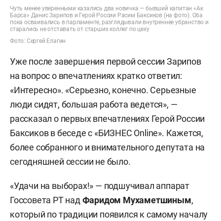
Чуть менее уверенными казались два новичка — бывший капитан «Ак
Барса» Данис Зарипов и Герой России Расим Баксиков (на фото). Оба
пока осваивались в парламенте, разглядывали внутреннее убранство и
старались не отставать от старших коллег по цеху
Фото: Сергей Елагин
Уже после завершения первой сессии Зарипов
на вопрос о впечатлениях кратко ответил:
«Интересно». «Серьезно, конечно. Серьезные
люди сидят, большая работа ведется», —
рассказал о первых впечатлениях Герой России
Баксиков в беседе с «БИЗНЕС Online». Кажется,
более собранного и внимательного депутата на
сегодняшней сессии не было.
«Удачи на выборах!» — подшучивал аппарат
Госсовета РТ над
Фаридом Мухаметшиным
,
который по традиции появился к самому началу