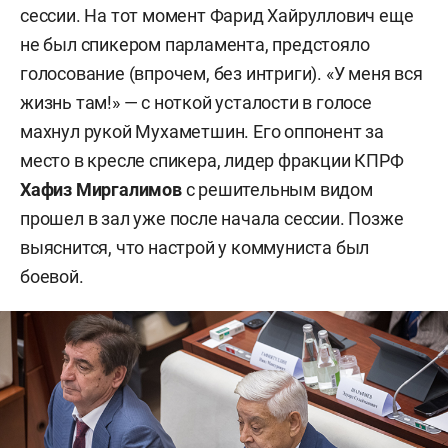
сессии. На тот момент Фарид Хайруллович еще
не был спикером парламента, предстояло
голосование (впрочем, без интриги). «У меня вся
жизнь там!» — с ноткой усталости в голосе
махнул рукой Мухаметшин. Его оппонент за
место в кресле спикера, лидер фракции КПРФ
Хафиз Миргалимов
с решительным видом
прошел в зал уже после начала сессии. Позже
выяснится, что настрой у коммуниста был
боевой.