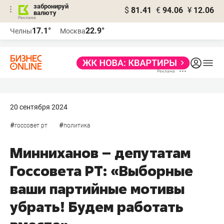
забронируй
$
81.41
€
94.06
¥
12.06
валюту
17.1°
22.9°
Челны
Москва
20 сентября 2024
#
#
госсовет рт
политика
Минниханов – депутатам
Госсовета РТ: «Выборные
ваши партийные мотивы
убрать! Будем работать